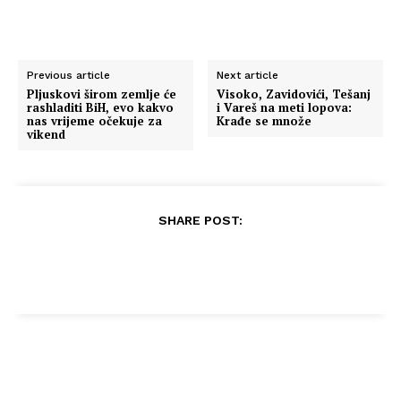
Previous article
Next article
Pljuskovi širom zemlje će
Visoko, Zavidovići, Tešanj
rashladiti BiH, evo kakvo
i Vareš na meti lopova:
nas vrijeme očekuje za
Krađe se množe
vikend
SHARE POST: