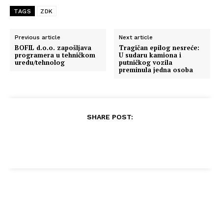
TAGS
ZDK
Previous article
Next article
BOFIL d.o.o. zapošljava
Tragičan epilog nesreće:
programera u tehničkom
U sudaru kamiona i
uredu/tehnolog
putničkog vozila
preminula jedna osoba
SHARE POST: