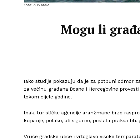
Foto: ZOS radio
Mogu li građa
Iako studije pokazuju da je za potpuni odmor za
za većinu građana Bosne i Hercegovine provest
tokom cijele godine.
Ipak, turističke agencije aranžmane brzo rasprodaj
kupanje, polako, ali sigurno, postala praksa bh.
Vruće gradske ulice i vrtoglavo visoke tempara