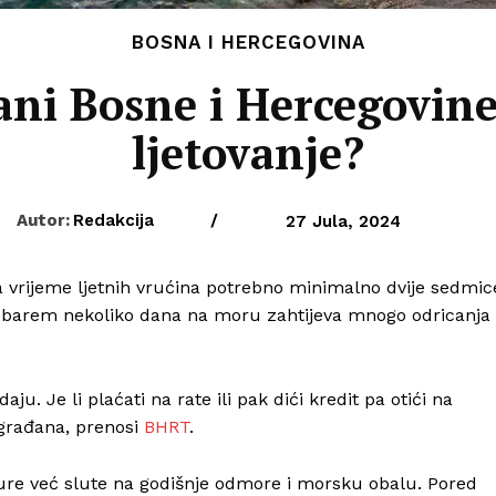
BOSNA I HERCEGOVINA
ni Bosne i Hercegovine 
ljetovanje?
Autor:
Redakcija
/
27 Jula, 2024
 vrijeme ljetnih vrućina potrebno minimalno dvije sedmic
i barem nekoliko dana na moru zahtijeva mnogo odricanja
u. Je li plaćati na rate ili pak dići kredit pa otići na
 građana, prenosi
BHRT
.
ture već slute na godišnje odmore i morsku obalu. Pored