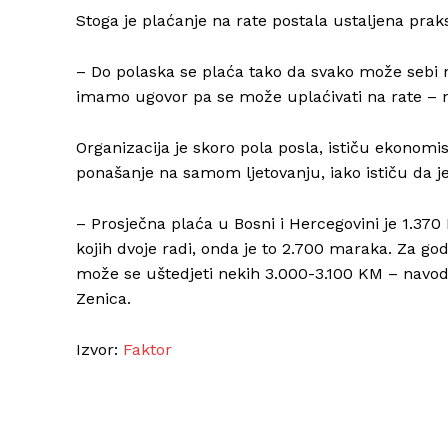
Stoga je plaćanje na rate postala ustaljena prak
– Do polaska se plaća tako da svako može sebi 
imamo ugovor pa se može uplaćivati na rate – n
Organizacija je skoro pola posla, ističu ekonomist
ponašanje na samom ljetovanju, iako ističu da je
– Prosječna plaća u Bosni i Hercegovini je 1.37
kojih dvoje radi, onda je to 2.700 maraka. Za go
može se uštedjeti nekih 3.000-3.100 KM – navo
Zenica.
Izvor:
Faktor