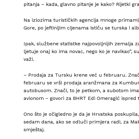
pitanja – kada, glavno pitanje je kako? Rijetki g
Na izlozima turističkih agencija mnoge primamlj
Gore, po jeftinijim cijenama ističu se turska i al
Ipak, službene statistke najpovoljnijih zemalj
ljetuje onaj ko ima novac, nego ko je navikao”, 
važi.
– Prodaja za Tursku krene već u februaru. Znači,
februaru se vrši prodaja aranžmana za Kumbur
autobusom. Znači, to je petkom, a subotom ima
avionom – govori za BHRT Edi Omeragić ispred tu
Ono što je očigledno je da je Hrvatska poskupila, 
sedam dana, ako se odluči primjera radi, za Ma
smještaj.