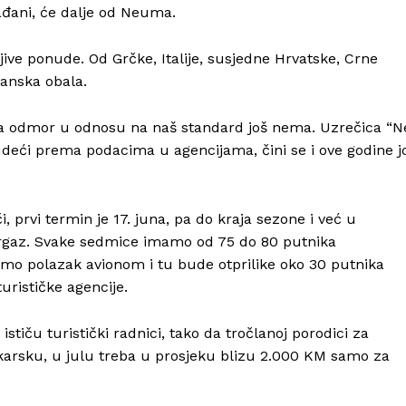
rađani, će dalje od Neuma.
ive ponude. Od Grčke, Italije, susjedne Hrvatske, Crne
banska obala.
a za odmor u odnosu na naš standard još nema. Uzrečica “N
sudeći prema podacima u agencijama, čini se i ove godine j
 prvi termin je 17. juna, pa do kraja sezone i već u
gaz. Svake sedmice imamo od 75 do 80 putnika
mo polazak avionom i tu bude otprilike oko 30 putnika
rističke agencije.
ističu turistički radnici, tako da tročlanoj porodici za
karsku, u julu treba u prosjeku blizu 2.000 KM samo za