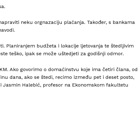
sa.
napraviti neku orgnazaciju plaćanja. Također, s bankama
avodi.
i. Planiranjem budžeta i lokacije ljetovanja te štedljivim
ste teško, ipak se može uštedjeti za godišnji odmor.
0 KM. Ako govorimo o domaćinstvu koje ima četiri člana, od
dinu dana, ako se štedi, recimo između pet i deset posto,
di Jasmin Halebić, profesor na Ekonomskom fakultetu