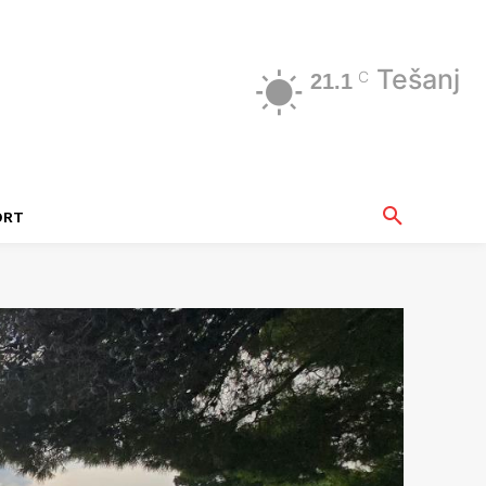
Tešanj
C
21.1
ORT