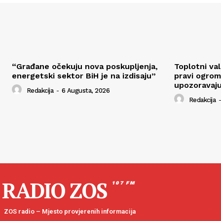
“Građane očekuju nova poskupljenja,
Toplotni va
energetski sektor BiH je na izdisaju”
pravi ogrom
upozoravaju
Redakcija
-
6 Augusta, 2026
Redakcija
-
RADIO ZOS
107 FM
ZOS radio – Mjesto provjerenih informacija