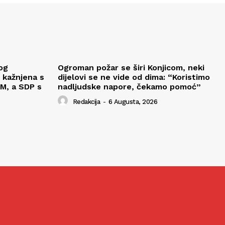
og
Ogroman požar se širi Konjicom, neki
 kažnjena s
dijelovi se ne vide od dima: “Koristimo
M, a SDP s
nadljudske napore, čekamo pomoć”
Redakcija
-
6 Augusta, 2026