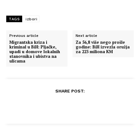
TAGS
izbori
Previous article
Next article
Migrantska kriza i
Za 56,8 više nego prošle
kriminal u BiH: Pljačke,
godine: BiH izvezla oružja
upadi u domove lokalnih
za 223 miliona KM
stanovnika i ubistva na
ulicama
SHARE POST: