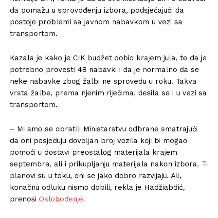
da pomažu u sprovođenju izbora, podsjećajući da
postoje problemi sa javnom nabavkom u vezi sa
transportom.
Kazala je kako je CIK budžet dobio krajem jula, te da je
potrebno provesti 48 nabavki i da je normalno da se
neke nabavke zbog žalbi ne sprovedu u roku. Takva
vrsta žalbe, prema njenim riječima, desila se i u vezi sa
transportom.
– Mi smo se obratili Ministarstvu odbrane smatrajući
da oni posjeduju dovoljan broj vozila koji bi mogao
pomoći u dostavi preostalog materijala krajem
septembra, ali i prikupljanju materijala nakon izbora. Ti
planovi su u toku, oni se jako dobro razvijaju. Ali,
konačnu odluku nismo dobili, rekla je Hadžiabdić,
prenosi
Oslobođenje.