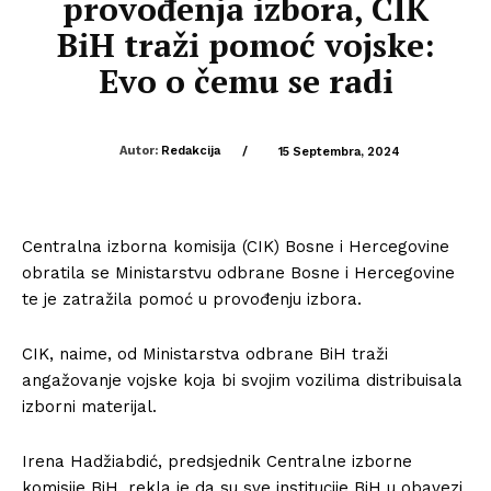
provođenja izbora, CIK
BiH traži pomoć vojske:
Evo o čemu se radi
Autor:
Redakcija
/
15 Septembra, 2024
Centralna izborna komisija (CIK) Bosne i Hercegovine
obratila se Ministarstvu odbrane Bosne i Hercegovine
te je zatražila pomoć u provođenju izbora.
CIK, naime, od Ministarstva odbrane BiH traži
angažovanje vojske koja bi svojim vozilima distribuisala
izborni materijal.
Irena Hadžiabdić, predsjednik Centralne izborne
komisije BiH, rekla je da su sve institucije BiH u obavezi