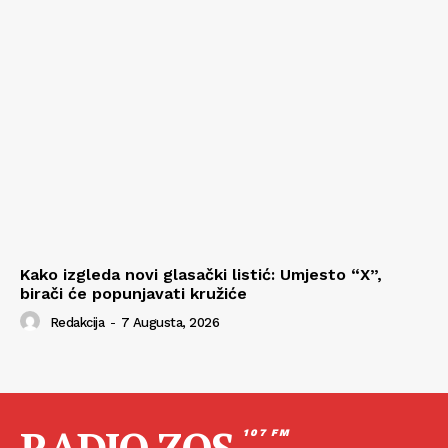
Kako izgleda novi glasački listić: Umjesto “X”,
birači će popunjavati kružiće
Redakcija
-
7 Augusta, 2026
107 FM