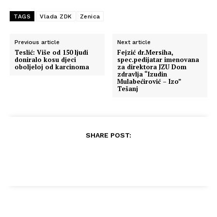
TAGS
Vlada ZDK
Zenica
Previous article
Next article
Teslić: Više od 150 ljudi
Fejzić dr.Mersiha,
doniralo kosu djeci
spec.pedijatar imenovana
oboljeloj od karcinoma
za direktora JZU Dom
zdravlja “Izudin
Mulabećirović – Izo”
Tešanj
SHARE POST: