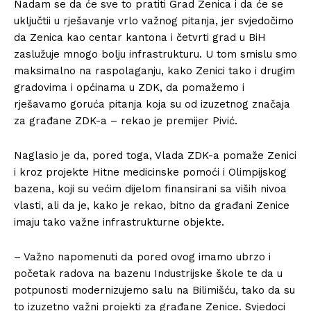
Nadam se da će sve to pratiti Grad Zenica i da će se
uključtii u rješavanje vrlo važnog pitanja, jer svjedočimo
da Zenica kao centar kantona i četvrti grad u BiH
zaslužuje mnogo bolju infrastrukturu. U tom smislu smo
maksimalno na raspolaganju, kako Zenici tako i drugim
gradovima i općinama u ZDK, da pomažemo i
rješavamo goruća pitanja koja su od izuzetnog značaja
za građane ZDK-a – rekao je premijer Pivić.
Naglasio je da, pored toga, Vlada ZDK-a pomaže Zenici
i kroz projekte Hitne medicinske pomoći i Olimpijskog
bazena, koji su većim dijelom finansirani sa viših nivoa
vlasti, ali da je, kako je rekao, bitno da građani Zenice
imaju tako važne infrastrukturne objekte.
– Važno napomenuti da pored ovog imamo ubrzo i
početak radova na bazenu Industrijske škole te da u
potpunosti modernizujemo salu na Bilimišću, tako da su
to izuzetno važni projekti za građane Zenice. Svjedoci