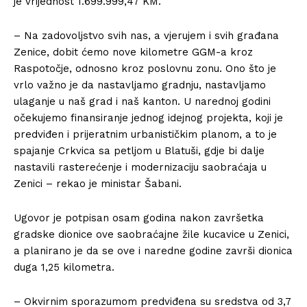
je vrijednost 1.699.999,47 KM.
– Na zadovoljstvo svih nas, a vjerujem i svih građana
Zenice, dobit ćemo nove kilometre GGM-a kroz
Raspotočje, odnosno kroz poslovnu zonu. Ono što je
vrlo važno je da nastavljamo gradnju, nastavljamo
ulaganje u naš grad i naš kanton. U narednoj godini
očekujemo finansiranje jednog idejnog projekta, koji je
predviđen i prijeratnim urbanističkim planom, a to je
spajanje Crkvica sa petljom u Blatuši, gdje bi dalje
nastavili rasterećenje i modernizaciju saobraćaja u
Zenici – rekao je ministar Šabani.
Ugovor je potpisan osam godina nakon završetka
gradske dionice ove saobraćajne žile kucavice u Zenici,
a planirano je da se ove i naredne godine završi dionica
duga 1,25 kilometra.
– Okvirnim sporazumom predviđena su sredstva od 3,7