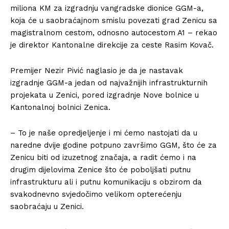
miliona KM za izgradnju vangradske dionice GGM-a,
koja će u saobraćajnom smislu povezati grad Zenicu sa
magistralnom cestom, odnosno autocestom A1 – rekao
je direktor Kantonalne direkcije za ceste Rasim Kovač.
Premijer Nezir Pivić naglasio je da je nastavak
izgradnje GGM-a jedan od najvažnijih infrastrukturnih
projekata u Zenici, pored izgradnje Nove bolnice u
Kantonalnoj bolnici Zenica.
– To je naše opredjeljenje i mi ćemo nastojati da u
naredne dvije godine potpuno završimo GGM, što će za
Zenicu biti od izuzetnog značaja, a radit ćemo i na
drugim dijelovima Zenice što će poboljšati putnu
infrastrukturu ali i putnu komunikaciju s obzirom da
svakodnevno svjedočimo velikom opterećenju
saobraćaju u Zenici.