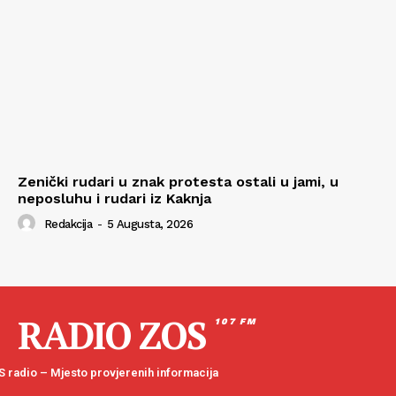
Zenički rudari u znak protesta ostali u jami, u
neposluhu i rudari iz Kaknja
Redakcija
-
5 Augusta, 2026
RADIO ZOS
107 FM
 radio – Mjesto provjerenih informacija