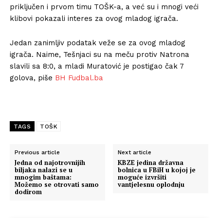
priključen i prvom timu TOŠK-a, a već su i mnogi veći
klibovi pokazali interes za ovog mladog igrača.
Jedan zanimljiv podatak veže se za ovog mladog
igrača. Naime, Tešnjaci su na meču protiv Natrona
slavili sa 8:0, a mladi Muratović je postigao čak 7
golova, piše
BH Fudbal.ba
TAGS
TOŠK
Previous article
Next article
Jedna od najotrovnijih
KBZE jedina državna
biljaka nalazi se u
bolnica u FBiH u kojoj je
mnogim baštama:
moguće izvršiti
Možemo se otrovati samo
vantjelesnu oplodnju
dodirom