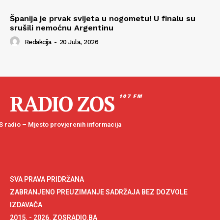
Španija je prvak svijeta u nogometu! U finalu su
srušili nemoćnu Argentinu
Redakcija
-
20 Jula, 2026
RADIO ZOS
107 FM
 radio – Mjesto provjerenih informacija
SVA PRAVA PRIDRŽANA
ZABRANJENO PREUZIMANJE SADRŽAJA BEZ DOZVOLE
IZDAVAČA
2015. - 2026. ZOSRADIO.BA