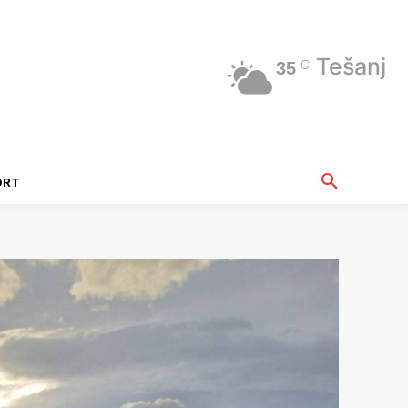
Tešanj
C
35
ORT