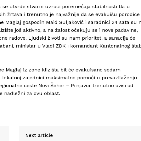
 se utvrde stvarni uzroci poremećaja stabilnosti tla u
h žrtava i trenutno je najvažnije da se evakuišu porodice
ine Maglaj gospodin Maid Suljaković i saradnici 24 sata su 
zište još aktivno, a na žalost očekuju se i nove padavine,
ne radove. Ljudski životi su nam prioritet, a sanacija će
an Šabani, ministar u Vladi ZDK i komandant Kantonalnog šta
e Maglaj iz zone klizišta bit će evakuisano sedam
e lokalnoj zajednici maksimalno pomoći u prevazilaženju
egionalne ceste Novi Šeher – Prnjavor trenutno ovisi od
de nadležni za ovu oblast.
Next article