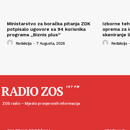
Ministarstvo za boračka pitanja ZDK
Izborne tehn
potpisalo ugovore sa 94 korisnika
oprema za id
programa „Biznis plus“
skeniranje l
Redakcija
-
7 Augusta, 2026
Redakcija
-
RADIO ZOS
107 FM
ZOS radio – Mjesto provjerenih informacija