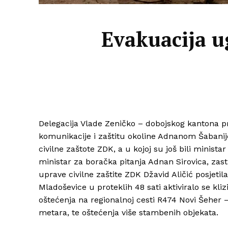
Evakuacija u
Delegacija Vlade Zeničko – dobojskog kantona 
komunikacije i zaštitu okoline Adnanom Šabanij
civilne zaštote ZDK, a u kojoj su još bili ministar
ministar za boračka pitanja Adnan Sirovica, zas
uprave civilne zaštite ZDK Džavid Aličić posjeti
Mladoševice u proteklih 48 sati aktiviralo se kliz
oštećenja na regionalnoj cesti R474 Novi Šeher 
metara, te oštećenja više stambenih objekata.