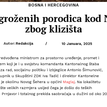
BOSNA I HERCEGOVINA
groženih porodica kod
zbog klizišta
Autor:
Redakcija
/
10 Januara, 2025
predvođena ministrom za prostorno uređenje, promet i
em koji je i u svojstvu komandanta Kantonalnog štaba
 za rad, socijalnu politiku i izbjeglice Antonio Šimunović,
tupnik u Skupštini ZDK Iva Tadić i direktor Kantonelne
la je okolinu Novog Šehera u općini
Maglaj
. Na lokalitetu
ište velikih razmjera usljed čega je došlo do teških
– Prnjavor i totalnog prekida saobraćaja u dužini od oko 2