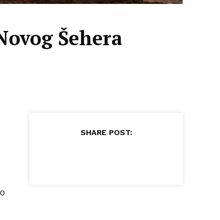
 Novog Šehera
SHARE POST:
00