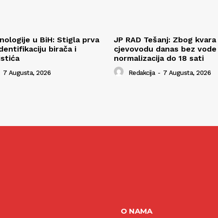
ologije u BiH: Stigla prva
JP RAD Tešanj: Zbog kvara
entifikaciju birača i
cjevovodu danas bez vode v
istića
normalizacija do 18 sati
7 Augusta, 2026
Redakcija
-
7 Augusta, 2026
O NAMA