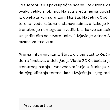
„Na terenu su apokaliptične scene i tek treba da
ovako velikom obimu. Na svu sreću nema ljudski
iz objekata koji su u zoni klizišta. Načelnik Opć
terenu, vode računa o stanovnicima, a kako je kli
trenutno je nemoguće izvoditi bilo kakve sanacio
uslijediti čim se stvore uslovi“, izjavio je Adn
civilne zaštite ZDK.
Prema informacijama Štaba civilne zaštite Općin
domaćinstava, a delegacija Vlade ZDK obećala j
trenutnog stanja. Ponovno vraćanje u funkciju r
dalnjeg klizanja terena, kao i izvještaja kojeg ra
Previous article