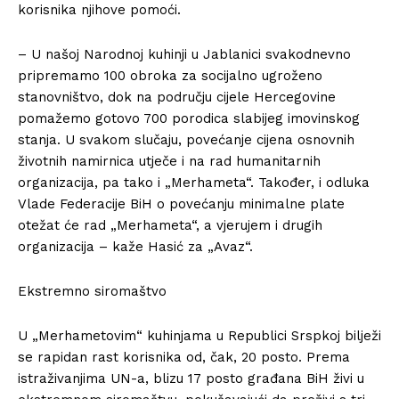
korisnika njihove pomoći.
– U našoj Narodnoj kuhinji u Jablanici svakodnevno
pripremamo 100 obroka za socijalno ugroženo
stanovništvo, dok na području cijele Hercegovine
pomažemo gotovo 700 porodica slabijeg imovinskog
stanja. U svakom slučaju, povećanje cijena osnovnih
životnih namirnica utječe i na rad humanitarnih
organizacija, pa tako i „Merhameta“. Također, i odluka
Vlade Federacije BiH o povećanju minimalne plate
otežat će rad „Merhameta“, a vjerujem i drugih
organizacija – kaže Hasić za „Avaz“.
Ekstremno siromaštvo
U „Merhametovim“ kuhinjama u Republici Srspkoj bilježi
se rapidan rast korisnika od, čak, 20 posto. Prema
istraživanjima UN-a, blizu 17 posto građana BiH živi u