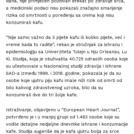
dana, nije primjećen pozitivan efekat po zdravlje srca,
a medicinski podaci nisu pokazali značajno smanjenje
rizika od smrtnosti u poređenju sa onima koji nisu
konzumirali kafu.
“Nije samo važno da li pijete kafu ili koliko pijete, već i
vreme kada to radite”, rekao je stručnjak za ishranu i
epidemiologiju sa Univerziteta Tulejn u Nju Orleansu, Lu
Ki. Studija, koja je obuhvatila 40.725 odraslih osoba koje
su učestvovale u Nacionalnoj studiji zdravlja i ishrane
SAD-a između 1999. i 2018. godine, pokazala je da su
osobe koje ujutru piju kafu imale niži rizik od smrti od
bilo kakvog zdravstvenog uzroka, bilo da su
konzumirali dve do tri šolje kafe.
Istraživanje, objavljeno u “European Heart Journal”,
potvrđeno je i u manjoj grupi od 1.463 osobe koje su
vodile detaljne nedjeljne dnevnike ishrane i konzumacije
kafe. Studija sugeriše da je kafa ujutru bolja za srce