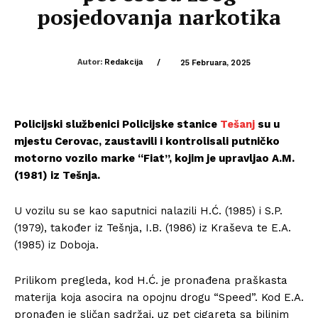
posjedovanja narkotika
Autor:
Redakcija
/
25 Februara, 2025
Policijski službenici Policijske stanice
Tešanj
su u
mjestu Cerovac, zaustavili i kontrolisali putničko
motorno vozilo marke “Fiat”, kojim je upravljao A.M.
(1981) iz Tešnja.
U vozilu su se kao saputnici nalazili H.Ć. (1985) i S.P.
(1979), također iz Tešnja, I.B. (1986) iz Kraševa te E.A.
(1985) iz Doboja.
Prilikom pregleda, kod H.Ć. je pronađena praškasta
materija koja asocira na opojnu drogu “Speed”. Kod E.A.
pronađen je sličan sadržaj, uz pet cigareta sa biljnim