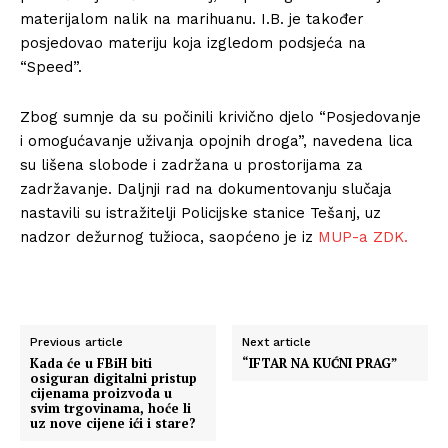
materijalom nalik na marihuanu. I.B. je također
posjedovao materiju koja izgledom podsjeća na
“Speed”.
Zbog sumnje da su počinili krivično djelo “Posjedovanje
i omogućavanje uživanja opojnih droga”, navedena lica
su lišena slobode i zadržana u prostorijama za
zadržavanje. Daljnji rad na dokumentovanju slučaja
nastavili su istražitelji Policijske stanice Tešanj, uz
nadzor dežurnog tužioca, saopćeno je iz
MUP-a ZDK.
Previous article
Next article
Kada će u FBiH biti
“IFTAR NA KUĆNI PRAG”
osiguran digitalni pristup
cijenama proizvoda u
svim trgovinama, hoće li
uz nove cijene ići i stare?