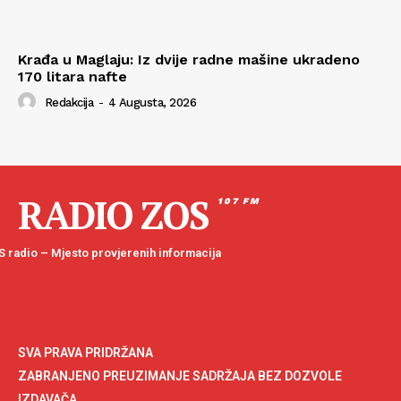
Krađa u Maglaju: Iz dvije radne mašine ukradeno
170 litara nafte
Redakcija
-
4 Augusta, 2026
RADIO ZOS
107 FM
 radio – Mjesto provjerenih informacija
SVA PRAVA PRIDRŽANA
ZABRANJENO PREUZIMANJE SADRŽAJA BEZ DOZVOLE
IZDAVAČA