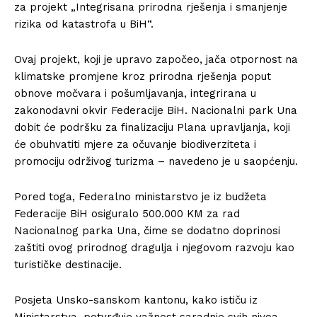
za projekt „Integrisana prirodna rješenja i smanjenje
rizika od katastrofa u BiH“.
Ovaj projekt, koji je upravo započeo, jača otpornost na
klimatske promjene kroz prirodna rješenja poput
obnove močvara i pošumljavanja, integrirana u
zakonodavni okvir Federacije BiH. Nacionalni park Una
dobit će podršku za finalizaciju Plana upravljanja, koji
će obuhvatiti mjere za očuvanje biodiverziteta i
promociju održivog turizma – navedeno je u saopćenju.
Pored toga, Federalno ministarstvo je iz budžeta
Federacije BiH osiguralo 500.000 KM za rad
Nacionalnog parka Una, čime se dodatno doprinosi
zaštiti ovog prirodnog dragulja i njegovom razvoju kao
turističke destinacije.
Posjeta Unsko-sanskom kantonu, kako ističu iz
Ministarstva, potvrđuje važnost saradnje svih nivoa