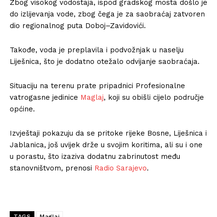
Zbog visokog vodostaja, ispod gradskog mosta došlo je
do izlijevanja vode, zbog čega je za saobraćaj zatvoren
dio regionalnog puta Doboj–Zavidovići.
Takođe, voda je preplavila i podvožnjak u naselju
Liješnica, što je dodatno otežalo odvijanje saobraćaja.
Situaciju na terenu prate pripadnici Profesionalne
vatrogasne jedinice
Maglaj
, koji su obišli cijelo područje
općine.
Izvještaji pokazuju da se pritoke rijeke Bosne, Liješnica i
Jablanica, još uvijek drže u svojim koritima, ali su i one
u porastu, što izaziva dodatnu zabrinutost među
stanovništvom, prenosi
Radio Sarajevo
.
TAGS
Maglaj