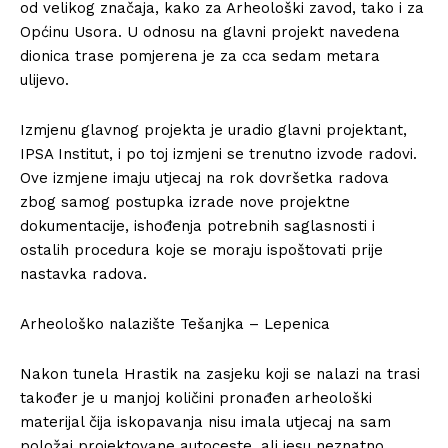
od velikog značaja, kako za Arheološki zavod, tako i za
Općinu Usora. U odnosu na glavni projekt navedena
dionica trase pomjerena je za cca sedam metara
ulijevo.
Izmjenu glavnog projekta je uradio glavni projektant,
IPSA Institut, i po toj izmjeni se trenutno izvode radovi.
Ove izmjene imaju utjecaj na rok dovršetka radova
zbog samog postupka izrade nove projektne
dokumentacije, ishođenja potrebnih saglasnosti i
ostalih procedura koje se moraju ispoštovati prije
nastavka radova.
Arheološko nalazište Tešanjka – Lepenica
Nakon tunela Hrastik na zasjeku koji se nalazi na trasi
također je u manjoj količini pronađen arheološki
materijal čija iskopavanja nisu imala utjecaj na sam
položaj projektovane autoceste, ali jesu neznatno