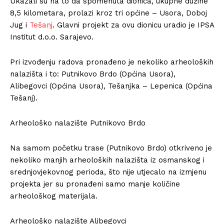
Ukazali su na to da spomenuta dionica, ukupne dužine
8,5 kilometara, prolazi kroz tri općine – Usora, Doboj
Jug i
Tešanj
. Glavni projekt za ovu dionicu uradio je IPSA
Institut d.o.o. Sarajevo.
Pri izvođenju radova pronađeno je nekoliko arheoloških
nalazišta i to: Putnikovo Brdo (Općina Usora),
Alibegovci (Općina Usora), Tešanjka – Lepenica (Općina
Tešanj).
Arheološko nalazište Putnikovo Brdo
Na samom početku trase (Putnikovo Brdo) otkriveno je
nekoliko manjih arheoloških nalazišta iz osmanskog i
srednjovjekovnog perioda, što nije utjecalo na izmjenu
projekta jer su pronađeni samo manje količine
arheološkog materijala.
Arheološko nalazište Alibegovci