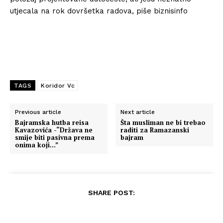
utjecala na rok dovršetka radova, piše biznisinfo
TAGS
Koridor Vc
Previous article
Next article
Bajramska hutba reisa
Šta musliman ne bi trebao
Kavazovića -“Država ne
raditi za Ramazanski
smije biti pasivna prema
bajram
onima koji…”
SHARE POST: