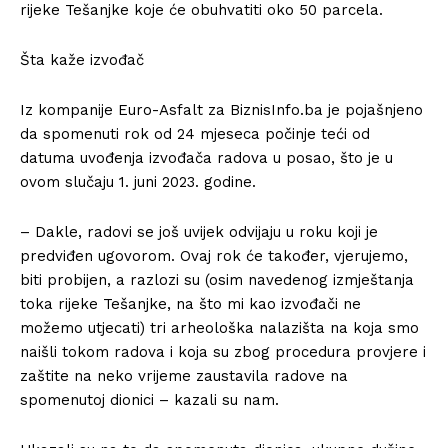
rijeke Tešanjke koje će obuhvatiti oko 50 parcela.
Šta kaže izvođač
Iz kompanije Euro-Asfalt za BiznisInfo.ba je pojašnjeno
da spomenuti rok od 24 mjeseca počinje teći od
datuma uvođenja izvođača radova u posao, što je u
ovom slučaju 1. juni 2023. godine.
– Dakle, radovi se još uvijek odvijaju u roku koji je
predviđen ugovorom. Ovaj rok će također, vjerujemo,
biti probijen, a razlozi su (osim navedenog izmještanja
toka rijeke Tešanjke, na što mi kao izvođači ne
možemo utjecati) tri arheološka nalazišta na koja smo
naišli tokom radova i koja su zbog procedura provjere i
zaštite na neko vrijeme zaustavila radove na
spomenutoj dionici – kazali su nam.