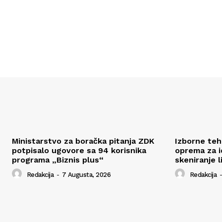
Ministarstvo za boračka pitanja ZDK
Izborne tehn
potpisalo ugovore sa 94 korisnika
oprema za id
programa „Biznis plus“
skeniranje l
Redakcija
-
7 Augusta, 2026
Redakcija
-