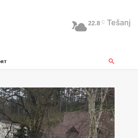
Tešanj
C
22.8
ORT