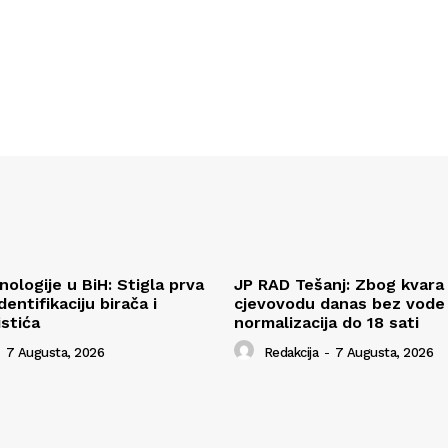
ologije u BiH: Stigla prva
JP RAD Tešanj: Zbog kvara
entifikaciju birača i
cjevovodu danas bez vode v
istića
normalizacija do 18 sati
7 Augusta, 2026
Redakcija
-
7 Augusta, 2026