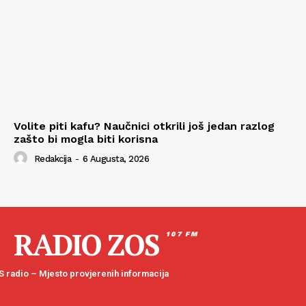
Volite piti kafu? Naučnici otkrili još jedan razlog
zašto bi mogla biti korisna
Redakcija
-
6 Augusta, 2026
RADIO ZOS
107 FM
 radio – Mjesto provjerenih informacija