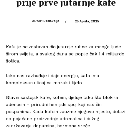
prije prve jutarnje kafe
Autor:
Redakcija
/
25 Aprila, 2025
Kafa je neizostavan dio jutarnje rutine za mnoge ljude
širom svijeta, a svakog dana se popije čak 1,4 milijarde
šoljica.
Iako nas razbuđuje i daje energiju, kafa ima
kompleksan uticaj na mozak i tijelo.
Glavni sastojak kafe, kofein, djeluje tako što blokira
adenosin – prirodni hemijski spoj koji nas čini
pospanima. Kada kofein zauzme njegovo mjesto, dolazi
do pojačane proizvodnje adrenalina i dužeg
zadržavanja dopamina, hormona sreće.