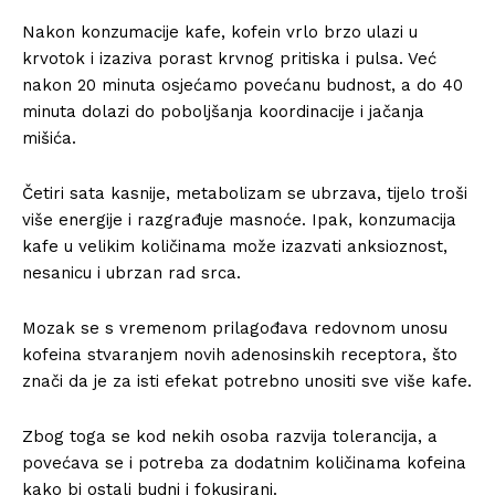
Nakon konzumacije kafe, kofein vrlo brzo ulazi u
krvotok i izaziva porast krvnog pritiska i pulsa. Već
nakon 20 minuta osjećamo povećanu budnost, a do 40
minuta dolazi do poboljšanja koordinacije i jačanja
mišića.
Četiri sata kasnije, metabolizam se ubrzava, tijelo troši
više energije i razgrađuje masnoće. Ipak, konzumacija
kafe u velikim količinama može izazvati anksioznost,
nesanicu i ubrzan rad srca.
Mozak se s vremenom prilagođava redovnom unosu
kofeina stvaranjem novih adenosinskih receptora, što
znači da je za isti efekat potrebno unositi sve više kafe.
Zbog toga se kod nekih osoba razvija tolerancija, a
povećava se i potreba za dodatnim količinama kofeina
kako bi ostali budni i fokusirani.