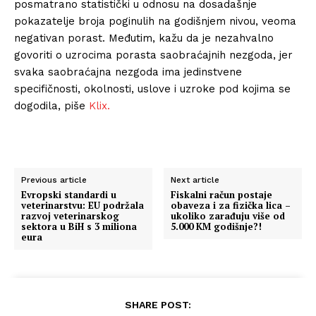
posmatrano statistički u odnosu na dosadašnje
pokazatelje broja poginulih na godišnjem nivou, veoma
negativan porast. Međutim, kažu da je nezahvalno
govoriti o uzrocima porasta saobraćajnih nezgoda, jer
svaka saobraćajna nezgoda ima jedinstvene
specifičnosti, okolnosti, uslove i uzroke pod kojima se
dogodila, piše
Klix.
Previous article
Next article
Evropski standardi u
Fiskalni račun postaje
veterinarstvu: EU podržala
obaveza i za fizička lica –
razvoj veterinarskog
ukoliko zarađuju više od
sektora u BiH s 3 miliona
5.000 KM godišnje?!
eura
SHARE POST: