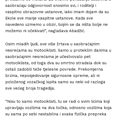
saobraćaju odgovornost snosimo svi, i roditelji i
vaspitno obrazovne ustanove, iako imam dojam da su
škole sve manje vaspitne ustanove. Kada sve
navedeno uzmemo u obzir, bojim se da ništa bolje ne
možemo ni očekivati”, naglašava Abadžić.
Osim mladih ljudi, sve više žrtava u saobraćajnim
nesrećama su motociklisti. Samo u proteklim danima u
saobraćajnim nesrećama je učestvovalo pet
motociklista, od toga dva su smrtno stradala dok su
ostali zadobili teže tjelesne povrede. Prekomjerna
brzina, neposjedovanje sigurnosne opreme, ali ni
položenog vozačkog ispita samo su neki od razloga
sve većeg broja tragedija.
“Nisu to samo motociklisti, tu se radi o svim licima koji
upravljaju vozilima na dva točka, odnosno vozilima koja
su sama po sebi nestabilna i svaka fizička prepreka