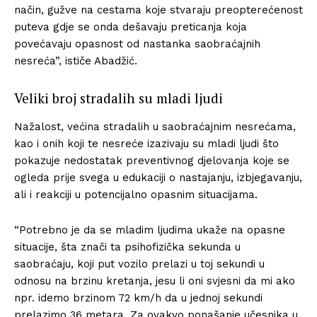
način, gužve na cestama koje stvaraju preopterećenost
puteva gdje se onda dešavaju preticanja koja
povećavaju opasnost od nastanka saobraćajnih
nesreća”, ističe Abadžić.
Veliki broj stradalih su mladi ljudi
Nažalost, većina stradalih u saobraćajnim nesrećama,
kao i onih koji te nesreće izazivaju su mladi ljudi što
pokazuje nedostatak preventivnog djelovanja koje se
ogleda prije svega u edukaciji o nastajanju, izbjegavanju,
ali i reakciji u potencijalno opasnim situacijama.
“Potrebno je da se mladim ljudima ukaže na opasne
situacije, šta znači ta psihofizička sekunda u
saobraćaju, koji put vozilo prelazi u toj sekundi u
odnosu na brzinu kretanja, jesu li oni svjesni da mi ako
npr. idemo brzinom 72 km/h da u jednoj sekundi
prelazimo 36 metara. Za ovakvo ponašanje učesnika u