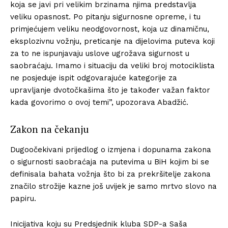
koja se javi pri velikim brzinama njima predstavlja
veliku opasnost. Po pitanju sigurnosne opreme, i tu
primjećujem veliku neodgovornost, koja uz dinamičnu,
eksplozivnu vožnju, preticanje na dijelovima puteva koji
za to ne ispunjavaju uslove ugrožava sigurnost u
saobraćaju. Imamo i situaciju da veliki broj motociklista
ne posjeduje ispit odgovarajuće kategorije za
upravljanje dvotočkašima što je također važan faktor
kada govorimo o ovoj temi”, upozorava Abadžić.
Zakon na čekanju
Dugoočekivani prijedlog o izmjena i dopunama zakona
o sigurnosti saobraćaja na putevima u BiH kojim bi se
definisala bahata vožnja što bi za prekršitelje zakona
značilo strožije kazne još uvijek je samo mrtvo slovo na
papiru.
Inicijativa koju su Predsjednik kluba SDP-a Saša