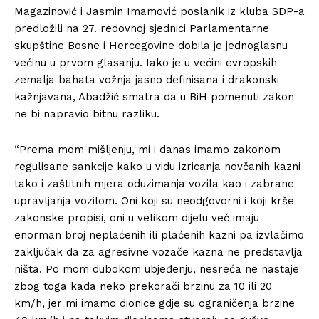
Magazinović i Jasmin Imamović poslanik iz kluba SDP-a
predložili na 27. redovnoj sjednici Parlamentarne
skupštine Bosne i Hercegovine dobila je jednoglasnu
većinu u prvom glasanju. Iako je u većini evropskih
zemalja bahata vožnja jasno definisana i drakonski
kažnjavana, Abadžić smatra da u BiH pomenuti zakon
ne bi napravio bitnu razliku.
“Prema mom mišljenju, mi i danas imamo zakonom
regulisane sankcije kako u vidu izricanja novčanih kazni
tako i zaštitnih mjera oduzimanja vozila kao i zabrane
upravljanja vozilom. Oni koji su neodgovorni i koji krše
zakonske propisi, oni u velikom dijelu već imaju
enorman broj neplaćenih ili plaćenih kazni pa izvlačimo
zaključak da za agresivne vozače kazna ne predstavlja
ništa. Po mom dubokom ubjeđenju, nesreća ne nastaje
zbog toga kada neko prekorači brzinu za 10 ili 20
km/h, jer mi imamo dionice gdje su ograničenja brzine