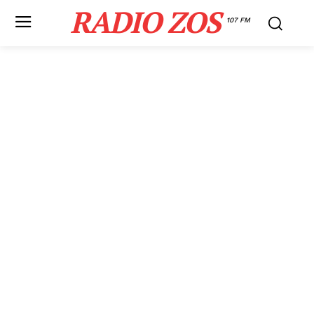
RADIO ZOS
107 FM