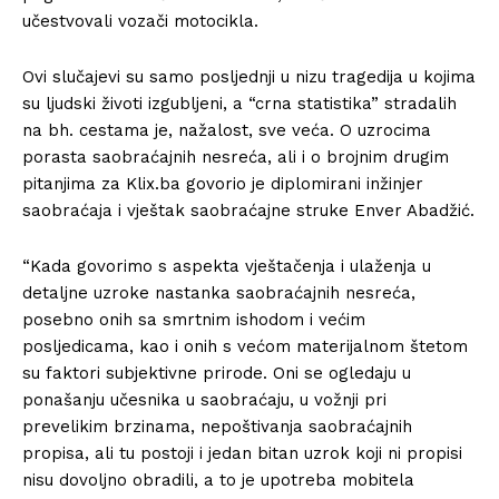
učestvovali vozači motocikla.
Ovi slučajevi su samo posljednji u nizu tragedija u kojima
su ljudski životi izgubljeni, a “crna statistika” stradalih
na bh. cestama je, nažalost, sve veća. O uzrocima
porasta saobraćajnih nesreća, ali i o brojnim drugim
pitanjima za Klix.ba govorio je diplomirani inžinjer
saobraćaja i vještak saobraćajne struke Enver Abadžić.
“Kada govorimo s aspekta vještačenja i ulaženja u
detaljne uzroke nastanka saobraćajnih nesreća,
posebno onih sa smrtnim ishodom i većim
posljedicama, kao i onih s većom materijalnom štetom
su faktori subjektivne prirode. Oni se ogledaju u
ponašanju učesnika u saobraćaju, u vožnji pri
prevelikim brzinama, nepoštivanja saobraćajnih
propisa, ali tu postoji i jedan bitan uzrok koji ni propisi
nisu dovoljno obradili, a to je upotreba mobitela