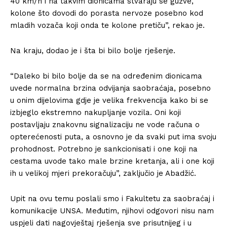
40 km/h i na takvim dionicama stvaraju se gužve,
kolone što dovodi do porasta nervoze posebno kod
mladih vozača koji onda te kolone pretiču”, rekao je.
Na kraju, dodao je i šta bi bilo bolje rješenje.
“Daleko bi bilo bolje da se na određenim dionicama
uvede normalna brzina odvijanja saobraćaja, posebno
u onim dijelovima gdje je velika frekvencija kako bi se
izbjeglo ekstremno nakupljanje vozila. Oni koji
postavljaju znakovnu signalizaciju ne vode računa o
opterećenosti puta, a osnovno je da svaki put ima svoju
prohodnost. Potrebno je sankcionisati i one koji na
cestama uvode tako male brzine kretanja, ali i one koji
ih u velikoj mjeri prekoračuju”, zaključio je Abadžić.
Upit na ovu temu poslali smo i Fakultetu za saobraćaj i
komunikacije UNSA. Međutim, njihovi odgovori nisu nam
uspjeli dati nagovještaj rješenja sve prisutnijeg i u