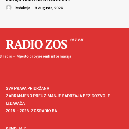
Redakcija
-
9 Augusta, 2026
RADIO ZOS
107 FM
 radio – Mjesto provjerenih informacija
SVA PRAVA PRIDRŽANA
ZABRANJENO PREUZIMANJE SADRŽAJA BEZ DOZVOLE
IZDAVAČA
2015. - 2026. ZOSRADIO.BA
KRNDIJA 7