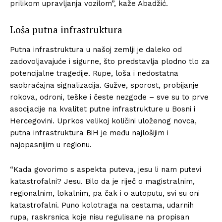
prilikom upravljanja vozilom”, kaže Abadžić.
Loša putna infrastruktura
Putna infrastruktura u našoj zemlji je daleko od
zadovoljavajuće i sigurne, što predstavlja plodno tlo za
potencijalne tragedije. Rupe, loša i nedostatna
saobraćajna signalizacija. Gužve, sporost, probijanje
rokova, odroni, teške i česte nezgode – sve su to prve
asocijacije na kvalitet putne infrastrukture u Bosni i
Hercegovini. Uprkos velikoj količini uloženog novca,
putna infrastruktura BiH je među najlošijim i
najopasnijim u regionu.
“Kada govorimo s aspekta puteva, jesu li nam putevi
katastrofalni? Jesu. Bilo da je riječ o magistralnim,
regionalnim, lokalnim, pa čak i o autoputu, svi su oni
katastrofalni. Puno kolotraga na cestama, udarnih
rupa, raskrsnica koje nisu regulisane na propisan