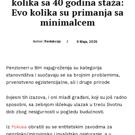
kolika sa 40 godina staža:
Evo kolika su primanja sa
minimalcem
Autor:
Redakcija
/
9 Maja, 2025
Penzioneri u BiH najugroženija su kategorija
stanovništva i suočavaju se sa brojnim problemima,
prvenstveno egzistencijalne, ali i druge prirode
Svjesni tih izazova, i oni mlađi građani, koji su još radno
sposobni, sa zebnjom iščekuju ulazak u treću životnu
dob zbog nesigurnosti u pogledu budućnosti.
Iz
Fokusa
obratili su se entitetskim zavodima za
penzijsko/mirovinsko i invalidsko osiguranje, a u