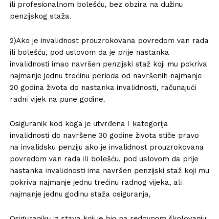
ili profesionalnom bolešću, bez obzira na dužinu
penzijskog staža.
2)Ako je invalidnost prouzrokovana povredom van rada
ili bolešću, pod uslovom da je prije nastanka
invalidnosti imao navršen penzijski staž koji mu pokriva
najmanje jednu trećinu perioda od navršenih najmanje
20 godina života do nastanka invalidnosti, računajući
radni vijek na pune godine.
Osiguranik kod koga je utvrđena I kategorija
invalidnosti do navršene 30 godine života stiče pravo
na invalidsku penziju ako je invalidnost prouzrokovana
povredom van rada ili bolešću, pod uslovom da prije
nastanka invalidnosti ima navršen penzijski staž koji mu
pokriva najmanje jednu trećinu radnog vijeka, ali
najmanje jednu godinu staža osiguranja,
Osiguraniku iz stava koji je bio na redovnom školovanju