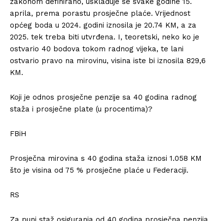
zakonom definirano, usklađuje se svake godine 15.
aprila, prema porastu prosječne plaće. Vrijednost
općeg boda u 2024. godini iznosila je 20.74 KM, a za
2025. tek treba biti utvrđena. I, teoretski, neko ko je
ostvario 40 bodova tokom radnog vijeka, te lani
ostvario pravo na mirovinu, visina iste bi iznosila 829,6
KM.
Koji je odnos prosječne penzije sa 40 godina radnog
staža i prosječne plate (u procentima)?
FBiH
Prosječna mirovina s 40 godina staža iznosi 1.058 KM
što je visina od 75 % prosječne plaće u Federaciji.
RS
Za puni staž osiguranja od 40 godina prosječna penzija