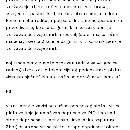
izdržavanje; dijete, rođeno u braku ili van braka,
usvojeno ili pastorak; dijete bez oba roditelja ili dijete
kome su oba roditelja potpuno ili trajno nesposobni za
privređivanje, koje je osiguranik ili korisnik penzije
izdržavao do svoje smrti, i roditelj (otac i majka, očuh i
maćeha, usvojilac) koje je osiguranik ili korisnik penzije
izdržavao do svoje smrti.
Koji iznos penzije može očekivati radnik sa 40 godina
radnog staža koji je tokom cijelog perioda imao platu u
visini prosječne? Na koji način se obračunava penzija?
RS
Visina penzije zavisi od dužine penzijskog staža i visine
plata za koje je uplaćivan doprinos za PIO, kao i od
stope doprinosa za penzijsko i invalidsko osiguranje.
Zbog promjene visine plate i stope doprinosa tokom