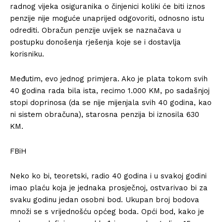
radnog vijeka osiguranika o činjenici koliki će biti iznos
penzije nije moguće unaprijed odgovoriti, odnosno istu
odrediti. Obračun penzije uvijek se naznačava u
postupku donošenja rješenja koje se i dostavlja
korisniku.
Međutim, evo jednog primjera. Ako je plata tokom svih
40 godina rada bila ista, recimo 1.000 KM, po sadašnjoj
stopi doprinosa (da se nije mijenjala svih 40 godina, kao
ni sistem obračuna), starosna penzija bi iznosila 630
KM.
FBiH
Neko ko bi, teoretski, radio 40 godina i u svakoj godini
imao plaću koja je jednaka prosječnoj, ostvarivao bi za
svaku godinu jedan osobni bod. Ukupan broj bodova
množi se s vrijednošću općeg boda. Opći bod, kako je