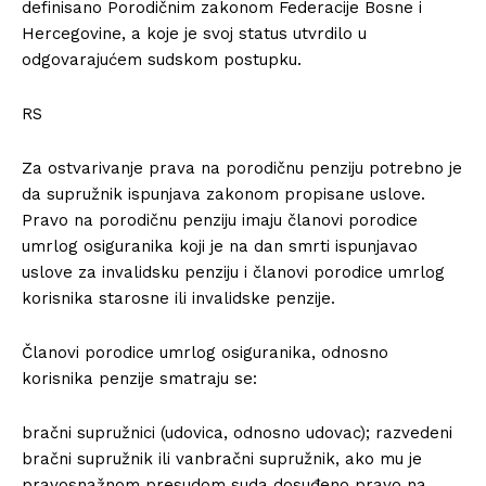
definisano Porodičnim zakonom Federacije Bosne i
Hercegovine, a koje je svoj status utvrdilo u
odgovarajućem sudskom postupku.
RS
Za ostvarivanje prava na porodičnu penziju potrebno je
da supružnik ispunjava zakonom propisane uslove.
Pravo na porodičnu penziju imaju članovi porodice
umrlog osiguranika koji je na dan smrti ispunjavao
uslove za invalidsku penziju i članovi porodice umrlog
korisnika starosne ili invalidske penzije.
Članovi porodice umrlog osiguranika, odnosno
korisnika penzije smatraju se:
bračni supružnici (udovica, odnosno udovac); razvedeni
bračni supružnik ili vanbračni supružnik, ako mu je
pravosnažnom presudom suda dosuđeno pravo na