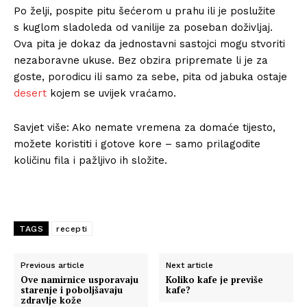
Po želji, pospite pitu šećerom u prahu ili je poslužite
s kuglom sladoleda od vanilije za poseban doživljaj.
Ova pita je dokaz da jednostavni sastojci mogu stvoriti
nezaboravne ukuse. Bez obzira pripremate li je za
goste, porodicu ili samo za sebe, pita od jabuka ostaje
desert
kojem se uvijek vraćamo.
Savjet više: Ako nemate vremena za domaće tijesto,
možete koristiti i gotove kore – samo prilagodite
količinu fila i pažljivo ih složite.
TAGS
recepti
Previous article
Next article
Ove namirnice usporavaju
Koliko kafe je previše
starenje i poboljšavaju
kafe?
zdravlje kože