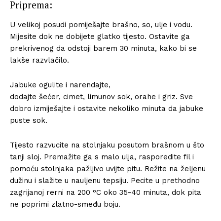
Priprema:
U velikoj posudi pomiješajte brašno, so, ulje i vodu.
Mijesite dok ne dobijete glatko tijesto. Ostavite ga
prekrivenog da odstoji barem 30 minuta, kako bi se
lakše razvlačilo.
Jabuke ogulite i narendajte,
dodajte šećer, cimet, limunov sok, orahe i griz. Sve
dobro izmiješajte i ostavite nekoliko minuta da jabuke
puste sok.
Tijesto razvucite na stolnjaku posutom brašnom u što
tanji sloj. Premažite ga s malo ulja, rasporedite fil i
pomoću stolnjaka pažljivo uvijte pitu. Režite na željenu
dužinu i slažite u nauljenu tepsiju. Pecite u prethodno
zagrijanoj rerni na 200 °C oko 35-40 minuta, dok pita
ne poprimi zlatno-smeđu boju.