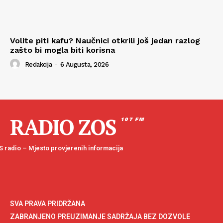
Volite piti kafu? Naučnici otkrili još jedan razlog
zašto bi mogla biti korisna
Redakcija
-
6 Augusta, 2026
RADIO ZOS
107 FM
 radio – Mjesto provjerenih informacija
SVA PRAVA PRIDRŽANA
ZABRANJENO PREUZIMANJE SADRŽAJA BEZ DOZVOLE