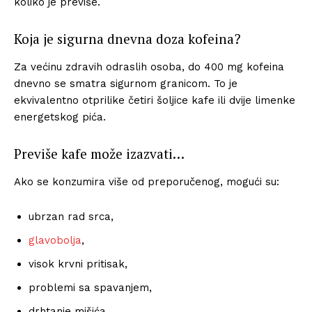
koliko je previše.
Koja je sigurna dnevna doza kofeina?
Za većinu zdravih odraslih osoba, do 400 mg kofeina
dnevno se smatra sigurnom granicom. To je
ekvivalentno otprilike četiri šoljice kafe ili dvije limenke
energetskog pića.
Previše kafe može izazvati…
Ako se konzumira više od preporučenog, mogući su:
ubrzan rad srca,
glavobolja
,
visok krvni pritisak,
problemi sa spavanjem,
drhtanje mišića.