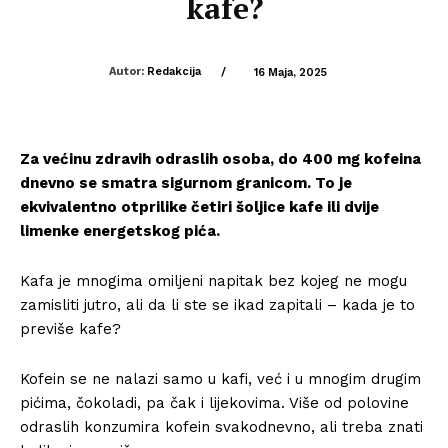
kafe?
Autor:
Redakcija
/
16 Maja, 2025
Za većinu zdravih odraslih osoba, do 400 mg kofeina
dnevno se smatra sigurnom granicom. To je
ekvivalentno otprilike četiri šoljice kafe ili dvije
limenke energetskog pića.
Kafa je mnogima omiljeni napitak bez kojeg ne mogu
zamisliti jutro, ali da li ste se ikad zapitali – kada je to
previše kafe?
Kofein se ne nalazi samo u kafi, već i u mnogim drugim
pićima, čokoladi, pa čak i lijekovima. Više od polovine
odraslih konzumira kofein svakodnevno, ali treba znati