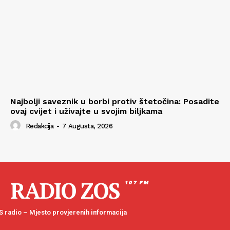
Najbolji saveznik u borbi protiv štetočina: Posadite
ovaj cvijet i uživajte u svojim biljkama
Redakcija
-
7 Augusta, 2026
RADIO ZOS
107 FM
 radio – Mjesto provjerenih informacija