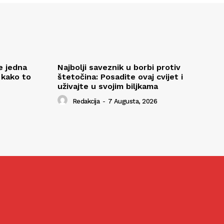
e jedna
Najbolji saveznik u borbi protiv
 kako to
štetočina: Posadite ovaj cvijet i
uživajte u svojim biljkama
Redakcija
-
7 Augusta, 2026