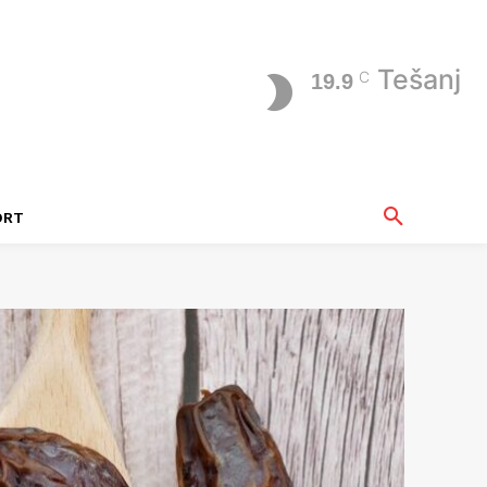
Tešanj
C
19.9
ORT