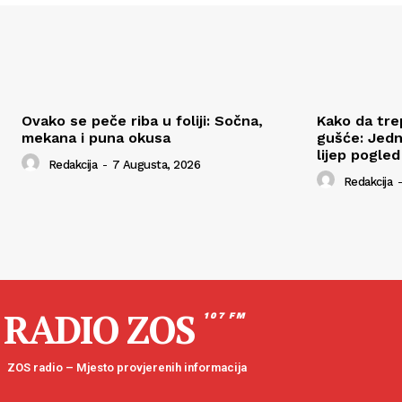
Ovako se peče riba u foliji: Sočna,
Kako da tre
mekana i puna okusa
gušće: Jedn
lijep pogled
Redakcija
-
7 Augusta, 2026
Redakcija
-
RADIO ZOS
107 FM
ZOS radio – Mjesto provjerenih informacija