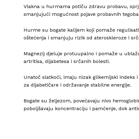
Vlakna u hurmama potiču zdravu probavu, sprječa
smanjujući mogućnost pojave probavnih tegoba p
Hurme su bogate kalijem koji pomaže regulisati k
oštećenja i smanjuju rizik od ateroskleroze i srč
Magnezij djeluje protuupalno i pomaže u ublaža
artritisa, dijabetesa i srčanih bolesti.
Unatoč slatkoći, imaju nizak glikemijski indeks 
za dijabetičare i održavanje stabilne energije.
Bogate su željezom, povećavaju nivo hemoglobina i
poboljšavaju koncentraciju i pamćenje, dok anti