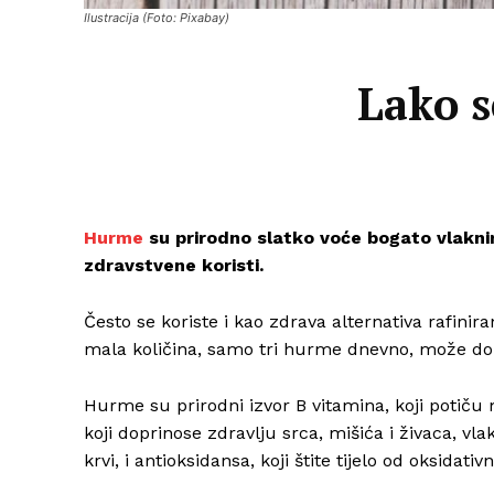
Ilustracija (Foto: Pixabay)
Lako s
Hurme
su prirodno slatko voće bogato vlaknim
zdravstvene koristi.
Često se koriste i kao zdrava alternativa rafinir
mala količina, samo tri hurme dnevno, može doni
Hurme su prirodni izvor B vitamina, koji potiču 
koji doprinose zdravlju srca, mišića i živaca, vl
krvi, i antioksidansa, koji štite tijelo od oksidati