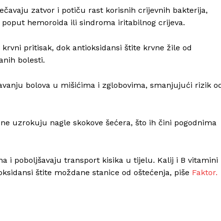
vaju zatvor i potiču rast korisnih crijevnih bakterija,
oput hemoroida ili sindroma iritabilnog crijeva.
rvni pritisak, dok antioksidansi štite krvne žile od
anih bolesti.
vanju bolova u mišićima i zglobovima, smanjujući rizik o
i ne uzrokuju nagle skokove šećera, što ih čini pogodnima
 poboljšavaju transport kisika u tijelu. Kalij i B vitamini
oksidansi štite moždane stanice od oštećenja, piše
Faktor.