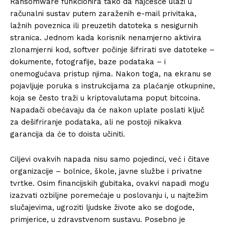
Ransomware funkcionira tako da najčešće ulazi u
računalni sustav putem zaraženih e-mail privitaka,
lažnih poveznica ili preuzetih datoteka s nesigurnih
stranica. Jednom kada korisnik nenamjerno aktivira
zlonamjerni kod, softver počinje šifrirati sve datoteke –
dokumente, fotografije, baze podataka – i
onemogućava pristup njima. Nakon toga, na ekranu se
pojavljuje poruka s instrukcijama za plaćanje otkupnine,
koja se često traži u kriptovalutama poput bitcoina.
Napadači obećavaju da će nakon uplate poslati ključ
za dešifriranje podataka, ali ne postoji nikakva
garancija da će to doista učiniti.
Ciljevi ovakvih napada nisu samo pojedinci, već i čitave
organizacije – bolnice, škole, javne službe i privatne
tvrtke. Osim financijskih gubitaka, ovakvi napadi mogu
izazvati ozbiljne poremećaje u poslovanju i, u najtežim
slučajevima, ugroziti ljudske živote ako se dogode,
primjerice, u zdravstvenom sustavu. Posebno je