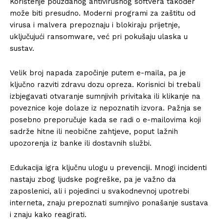
Korištenje pouzdanog antivirusnog softvera također
može biti presudno. Moderni programi za zaštitu od
virusa i malvera prepoznaju i blokiraju prijetnje,
uključujući ransomware, već pri pokušaju ulaska u
sustav.
Velik broj napada započinje putem e-maila, pa je
ključno razviti zdravu dozu opreza. Korisnici bi trebali
izbjegavati otvaranje sumnjivih privitaka ili klikanje na
poveznice koje dolaze iz nepoznatih izvora. Pažnja se
posebno preporučuje kada se radi o e-mailovima koji
sadrže hitne ili neobične zahtjeve, poput lažnih
upozorenja iz banke ili dostavnih službi.
Edukacija igra ključnu ulogu u prevenciji. Mnogi incidenti
nastaju zbog ljudske pogreške, pa je važno da
zaposlenici, ali i pojedinci u svakodnevnoj upotrebi
interneta, znaju prepoznati sumnjivo ponašanje sustava
i znaju kako reagirati.