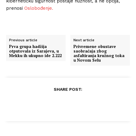
kibernetičku sigurnost postaje nužnost, a ne opcija,
prenosi
Oslobođenje.
Previous article
Next article
Prva grupa hadžija
Privremene obustave
otputovala iz Sarajeva, u
saobraćaja zbog
Mekku ih ukupno ide 2.222
asfaltiranja kružnog toka
u Novom Selu
SHARE POST: