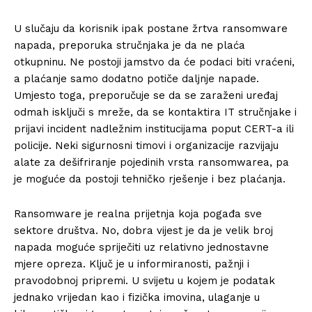
U slučaju da korisnik ipak postane žrtva ransomware
napada, preporuka stručnjaka je da ne plaća
otkupninu. Ne postoji jamstvo da će podaci biti vraćeni,
a plaćanje samo dodatno potiče daljnje napade.
Umjesto toga, preporučuje se da se zaraženi uređaj
odmah isključi s mreže, da se kontaktira IT stručnjake i
prijavi incident nadležnim institucijama poput CERT-a ili
policije. Neki sigurnosni timovi i organizacije razvijaju
alate za dešifriranje pojedinih vrsta ransomwarea, pa
je moguće da postoji tehničko rješenje i bez plaćanja.
Ransomware je realna prijetnja koja pogađa sve
sektore društva. No, dobra vijest je da je velik broj
napada moguće spriječiti uz relativno jednostavne
mjere opreza. Ključ je u informiranosti, pažnji i
pravodobnoj pripremi. U svijetu u kojem je podatak
jednako vrijedan kao i fizička imovina, ulaganje u