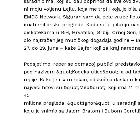
saradnicima, koji su dali doprinos da sve ovo zv
ni moju voljenu Lejlu, koja me trpi i koja je bila
EMDC Network. Siguran sam da ćete vruće ljeto
imati milionske preglede. Kada su u pitanju nas
diskotekama u BiH, Hrvatskoj, Srbiji, Crnoj Gori
dio najtraženijeg muzičkog događaja godine – B
27. do 29. juna – kaže Sajfer koji za kraj naredn
Podsjetimo, reper se domaćoj publici predstavi
pod nazivom &quot;Kodeks ulice&quot;, a od tada
regije. Kako je i sam rekao, odskočna daska u ka
najveći hitovi su &quot;Med&quot;, koji ima 11 mi
45
miliona pregleda, &quot;Ignor&quot; u saradnji
koju je snimio sa Jalom Bratom i Bubom Corellij