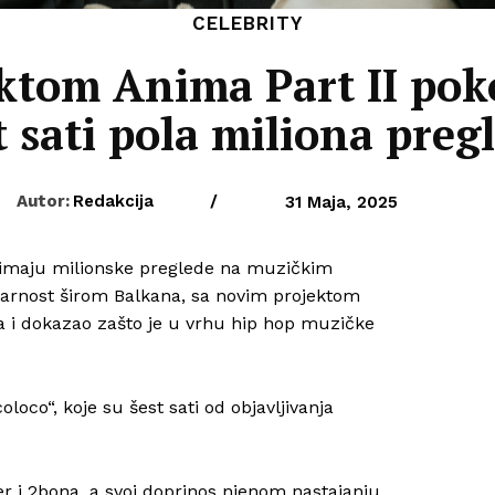
CELEBRITY
ektom Anima Part II pok
t sati pola miliona preg
Autor:
Redakcija
/
31 Maja, 2025
e imaju milionske preglede na muzičkim
larnost širom Balkana, sa novim projektom
a i dokazao zašto je u vrhu hip hop muzičke
coloco“, koje su šest sati od objavljivanja
er i 2bona, a svoj doprinos njenom nastajanju