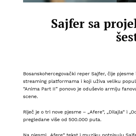
Sajfer sa proj
šes
Bosanskohercegovački reper Sajfer, čije pjesm
streaming platformama i koji uživa veliku popu
“Anima Part II” ponovo je oduševio armiju fanov
scene.
Riječ je o tri nove pjesme – „Afere“, „Dilajla“ i „O
pregledane više od 500.000 puta.
Na pjesmi „Afere“ tekst i muziku potpisuju Sajf