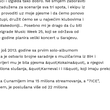
uči i izgleda tako dobro. Ne smijem zaboraviti
 zadužena za scenarije sva tri spota, i ekipu iz
 provoditi uz moje pjesme i da ćemo ponovo
tupi, družit ćemo se u najvećim klubovima i
, Makedoniji… Posebno mi je drago da ću biti
elgrade Music Week 25, koji se održava od
e godine planira veliki koncert u Sarajevu.
o još 2013. godine sa prvim solo-albumom
 je ostvario brojne saradnje s muzičarima iz BiH i
rijeri mu je bila pjesma &quot;Kokaina&quot;, a njegovi
liona slušanja, &quot;Karneval I i II&quot;, koji imaju prek
 sa Cunamijem ima 15 miliona streamovanja, a “7ICE”,
em, je poslušana više od 22 miliona