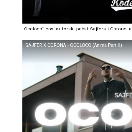
„Ocoloco“ nosi autorski pečat Sajfera i Corone, a
SAJFER X CORONA - OCOLOCO (Anima Part II)