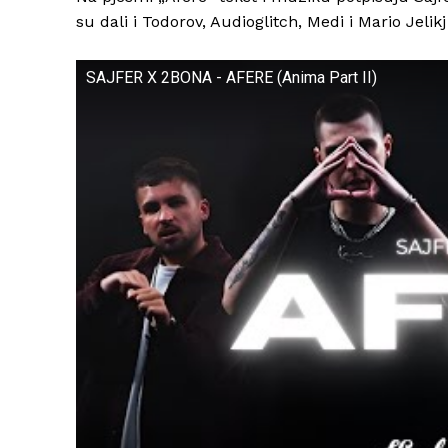
su dali i Todorov, Audioglitch, Medi i Mario Jelik
SAJFER X 2BONA - AFERE (Anima Part II)