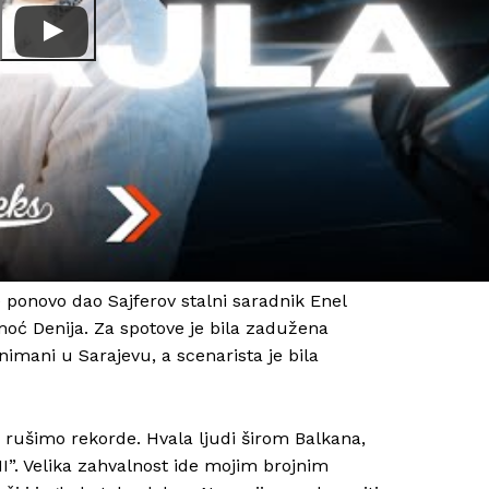
 ponovo dao Sajferov stalni saradnik Enel
omoć Denija. Za spotove je bila zadužena
nimani u Sarajevu, a scenarista je bila
o rušimo rekorde. Hvala ljudi širom Balkana,
t II”. Velika zahvalnost ide mojim brojnim