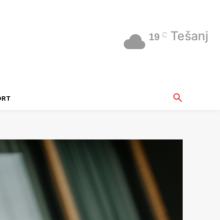
Tešanj
C
19
ORT