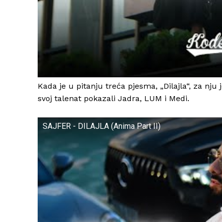
Kada je u pitanju treća pjesma, „Dilajla“, za nju 
svoj talenat pokazali Jadra, LUM i Medi.
SAJFER - DILAJLA (Anima Part II)