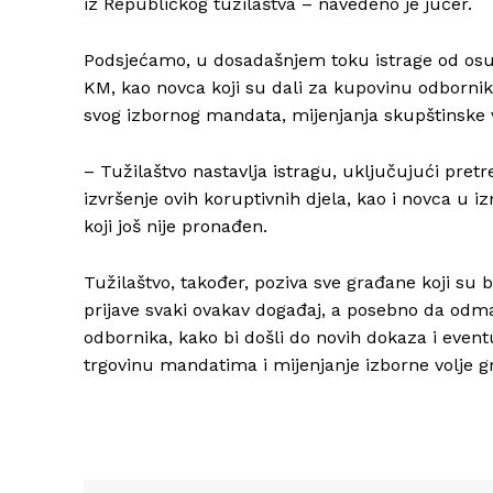
iz Republičkog tužilaštva – navedeno je jučer.
Podsjećamo, u dosadašnjem toku istrage od osu
KM, kao novca koji su dali za kupovinu odborni
svog izbornog mandata, mijenjanja skupštinske 
– Tužilaštvo nastavlja istragu, uključujući pret
izvršenje ovih koruptivnih djela, kao i novca u
koji još nije pronađen.
Tužilaštvo, također, poziva sve građane koji su b
prijave svaki ovakav događaj, a posebno da odm
odbornika, kako bi došli do novih dokaza i event
trgovinu mandatima i mijenjanje izborne volje 