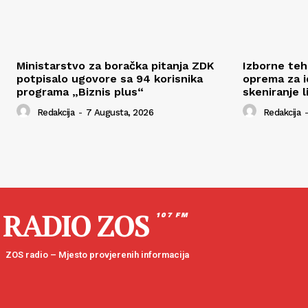
Ministarstvo za boračka pitanja ZDK
Izborne tehn
potpisalo ugovore sa 94 korisnika
oprema za id
programa „Biznis plus“
skeniranje l
Redakcija
-
7 Augusta, 2026
Redakcija
-
RADIO ZOS
107 FM
ZOS radio – Mjesto provjerenih informacija