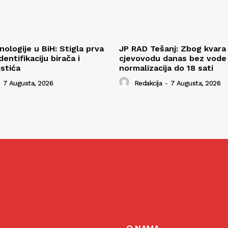
ologije u BiH: Stigla prva
JP RAD Tešanj: Zbog kvara
entifikaciju birača i
cjevovodu danas bez vode v
istića
normalizacija do 18 sati
7 Augusta, 2026
Redakcija
-
7 Augusta, 2026
O NAMA