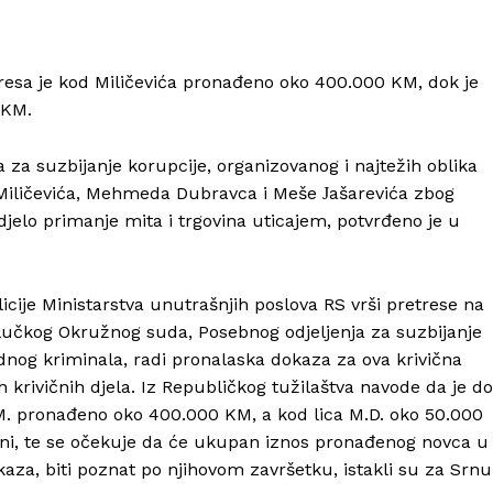
resa je kod Miličevića pronađeno oko 400.000 KM, dok je
 KM.
 za suzbijanje korupcije, organizovanog i najtežih oblika
a Miličevića, Mehmeda Dubravca i Meše Јašarevića zbog
djelo primanje mita i trgovina uticajem, potvrđeno je u
icije Ministarstva unutrašnjih poslova RS vrši pretrese na
alučkog Okružnog suda, Posebnog odjeljenja za suzbijanje
ednog kriminala, radi pronalaska dokaza za ova krivična
ih krivičnih djela. Iz Republičkog tužilaštva navode da je do
 M.M. pronađeno oko 400.000 KM, a kod lica M.D. oko 50.000
ani, te se očekuje da će ukupan iznos pronađenog novca u
kaza, biti poznat po njihovom završetku, istakli su za Srnu