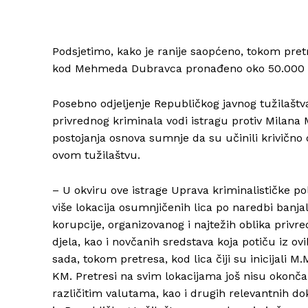
Podsjetimo, kako je ranije saopćeno, tokom pret
kod Mehmeda Dubravca pronađeno oko 50.000
Posebno odjeljenje Republičkog javnog tužilaštva
privrednog kriminala vodi istragu protiv Milan
postojanja osnova sumnje da su učinili krivično 
ovom tužilaštvu.
– U okviru ove istrage Uprava kriminalističke pol
više lokacija osumnjičenih lica po naredbi banj
korupcije, organizovanog i najtežih oblika privr
djela, kao i novčanih sredstava koja potiču iz ov
sada, tokom pretresa, kod lica čiji su inicijali
KM. Pretresi na svim lokacijama još nisu okonč
različitim valutama, kao i drugih relevantnih do