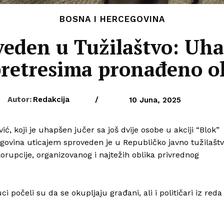
BOSNA I HERCEGOVINA
veden u Tužilaštvo: Uha
pretresima pronađeno o
Autor:
Redakcija
/
10 Juna, 2025
ić, koji je uhapšen jučer sa još dvije osobe u akciji “Blok”
rgovina uticajem sproveden je u Republičko javno tužilašt
korupcije, organizovanog i najtežih oblika privrednog
 počeli su da se okupljaju građani, ali i političari iz reda