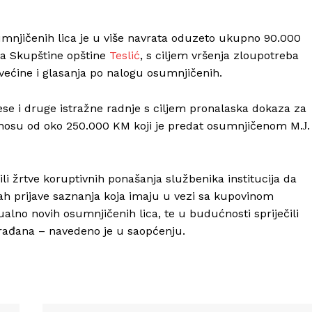
mnjičenih lica je u više navrata oduzeto ukupno 90.000
ka Skupštine opštine
Teslić
, s ciljem vršenja zloupotreba
većine i glasanja po nalogu osumnjičenih.
rese i druge istražne radnje s ciljem pronalaska dokaza za
 iznosu od oko 250.000 KM koji je predat osumnjičenom M.Ј.
ili žrtve koruptivnih ponašanja službenika institucija da
ah prijave saznanja koja imaju u vezi sa kupovinom
ualno novih osumnjičenih lica, te u budućnosti spriječili
građana – navedeno je u saopćenju.