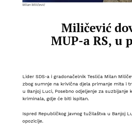
Milan Miličević
Miličević do
MUP-a RS, u 
Lider SDS-a i gradonačelnik Teslića Milan Miličev
zbog sumnje na krivična djela primanje mita i t
u Banjoj Luci, Posebno odjeljenje za suzbijanje 
kriminala, gdje će biti ispitan.
Ispred Republičkog javnog tužilaštva u Banjoj Luci
opozicije.