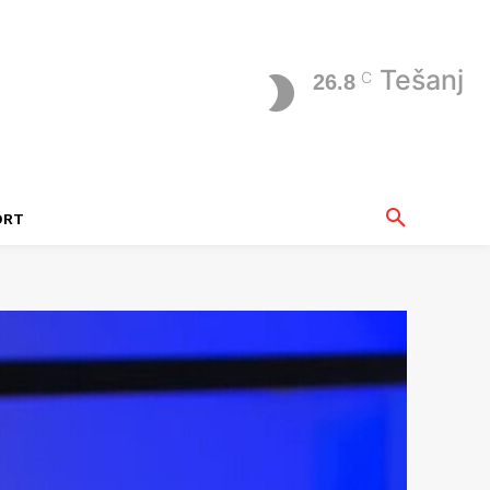
Tešanj
C
26.8
ORT