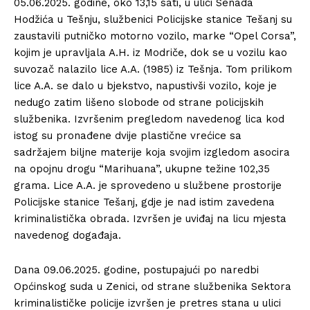
05.06.2025. godine, oko 13,15 sati, u ulici Senada
Hodžića u Tešnju, službenici Policijske stanice Tešanj su
zaustavili putničko motorno vozilo, marke “Opel Corsa”,
kojim je upravljala A.H. iz Modriče, dok se u vozilu kao
suvozač nalazilo lice A.A. (1985) iz Tešnja. Tom prilikom
lice A.A. se dalo u bjekstvo, napustivši vozilo, koje je
nedugo zatim lišeno slobode od strane policijskih
službenika. Izvršenim pregledom navedenog lica kod
istog su pronađene dvije plastične vrećice sa
sadržajem biljne materije koja svojim izgledom asocira
na opojnu drogu “Marihuana”, ukupne težine 102,35
grama. Lice A.A. je sprovedeno u službene prostorije
Policijske stanice Tešanj, gdje je nad istim zavedena
kriminalistička obrada. Izvršen je uviđaj na licu mjesta
navedenog događaja.
Dana 09.06.2025. godine, postupajući po naredbi
Općinskog suda u Zenici, od strane službenika Sektora
kriminalističke policije izvršen je pretres stana u ulici