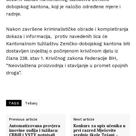
dobojskog kantona, koji je naložio određene mjere i
radnje.
Nakon završene kriminalističke obrade i kompletiranja
dokaza i informacija, protiv navedenih lica će
Kantonalnom tužilaštvu Zeničko-dobojskog kantona biti
dostavljen izvještaj o počinjenom krivičnom djelu iz
člana 238. stav 1. Krivičnog zakona Federacije BiH,
“Neovlaštena proizvodnja i stavljanje u promet opojnih
droga”.
TAGS
Tešanj
Previous article
Next article
Automatizovana provjera
Konkurs za upis učenika u
imovine sudija i tužilaca:
prvi razred Mješovite
CBBiH i VSTV potpisali
srednje škole Tešanj –