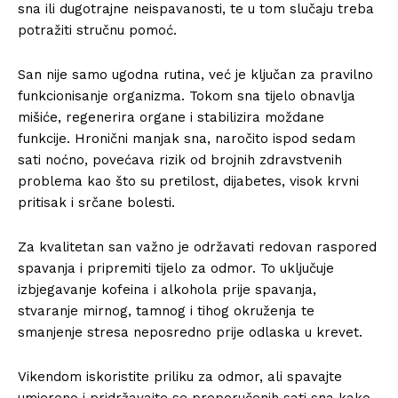
sna ili dugotrajne neispavanosti, te u tom slučaju treba
potražiti stručnu pomoć.
San nije samo ugodna rutina, već je ključan za pravilno
funkcionisanje organizma. Tokom sna tijelo obnavlja
mišiće, regenerira organe i stabilizira moždane
funkcije. Hronični manjak sna, naročito ispod sedam
sati noćno, povećava rizik od brojnih zdravstvenih
problema kao što su pretilost, dijabetes, visok krvni
pritisak i srčane bolesti.
Za kvalitetan san važno je održavati redovan raspored
spavanja i pripremiti tijelo za odmor. To uključuje
izbjegavanje kofeina i alkohola prije spavanja,
stvaranje mirnog, tamnog i tihog okruženja te
smanjenje stresa neposredno prije odlaska u krevet.
Vikendom iskoristite priliku za odmor, ali spavajte
umjereno i pridržavajte se preporučenih sati sna kako