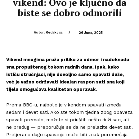
vikend: Ovo je ključno da
biste se dobro odmorili
Autor:
Redakcija
/
26 Juna, 2025
Vikend mnogima pruža priliku za odmor i nadoknadu
sna propuštenog tokom radnih dana. Ipak, kako
ističu stručnjaci, nije dovoljno samo spavati duže,
već je važno održavati idealan raspon sati sna koji
tijelu omogućava kvalitetan oporavak.
Prema BBC-u, najbolje je vikendom spavati između
sedam i devet sati. Ako ste tokom tjedna zbog obaveza
spavali premalo, možete si priuštiti nešto duži san, ali
ne predug — preporučuje se da ne prelazite devet sati.
Pretjerano dugo spavanje može biti znak poremećaja