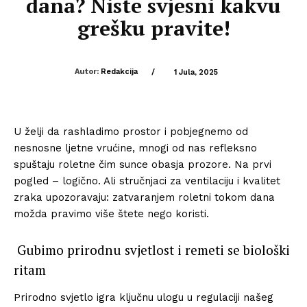
dana? Niste svjesni kakvu
grešku pravite!
Autor:
Redakcija
/
1 Jula, 2025
U želji da rashladimo prostor i pobjegnemo od
nesnosne ljetne vrućine, mnogi od nas refleksno
spuštaju roletne čim sunce obasja prozore. Na prvi
pogled – logično. Ali stručnjaci za ventilaciju i kvalitet
zraka upozoravaju: zatvaranjem roletni tokom dana
možda pravimo više štete nego koristi.
Gubimo prirodnu svjetlost i remeti se biološki
ritam
Prirodno svjetlo igra ključnu ulogu u regulaciji našeg