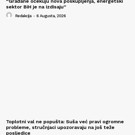
“Građane očekuju nova poskupljenja, energetski
sektor BiH je na izdisaju”
Redakcija
-
6 Augusta, 2026
Toplotni val ne popušta: Suša već pravi ogromne
probleme, stručnjaci upozoravaju na još teže
posljedice