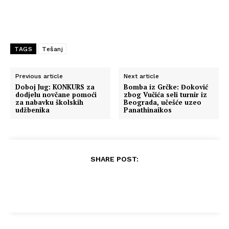
TAGS
Tešanj
Previous article
Next article
Doboj Jug: KONKURS za
Bomba iz Grčke: Đoković
dodjelu novčane pomoći
zbog Vučića seli turnir iz
za nabavku školskih
Beograda, učešće uzeo
udžbenika
Panathinaikos
SHARE POST: