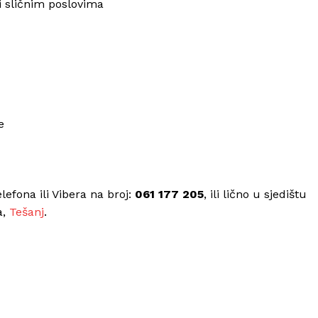
i sličnim poslovima
e
efona ili Vibera na broj:
061 177 205
, ili lično u sjedištu
a,
Tešanj
.