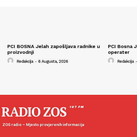
PCI BOSNA Jelah zapošljava radnike u
PCI Bosna J
proizvodnji
operater
Redakcija
-
6 Augusta, 2026
Redakcija
-
RADIO ZOS
107 FM
ZOS radio – Mjesto provjerenih informacija