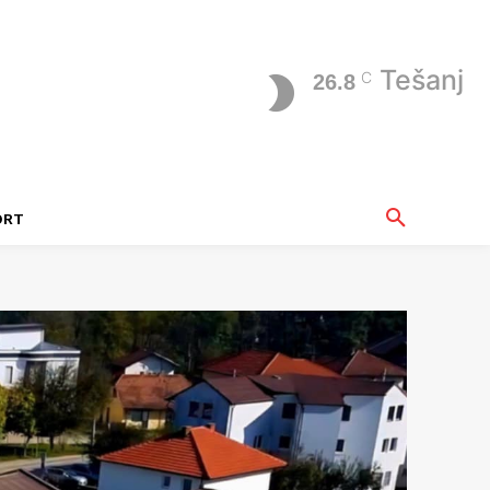
Tešanj
C
26.8
ORT