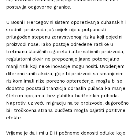
postavlja odgovorne granice.
U Bosni i Hercegovini sistem oporezivanja duhanskih i
srodnih proizvoda još uvijek nije u potpunosti
prilagođen stepenu zdravstvenog rizika koji pojedini
proizvodi nose. Iako postoje određene razlike u
tretmanu klasičnih cigareta i alternativnih proizvoda,
regulatorni okvir ne prepoznaje jasno potencijalno
manji rizik koji neke inovacije mogu nositi. Uvođenjem
diferenciranih akciza, gdje bi proizvodi sa smanjenim
rizikom imali niže porezno opterećenje, mogla bi se
dodatno podstaći tranzicija odraslih pušača ka manje
štetnim opcijama, bez gubitka budžetskih prihoda.
Naprotiv, uz veću migraciju na te proizvode, dugoročno
bi i troškovna strana budžeta mogla osjetiti pozitivne
efekte.
Vrijeme je da i mi u BiH počnemo donositi odluke koje