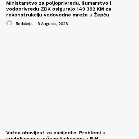
Ministarstvo za poljoprivredu, šumarstvo i
vodoprivredu ZDK osiguralo 149.382 KM za
rekonstrukciju vodovodne mreže u Žepču
Redakcija
-
8 Augusta, 2026
Važna obavijest za pacijente: Problemi u
snabdijevanju važnim lijekovima u BiH