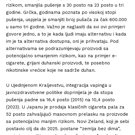
rizikom, smanjila pušenje s 30 posto na 23 posto u tri
godine. Grčka, godinama poznata po visokoj stopi
pušenja, uspjela je smanjiti broj pušača za čak 600.000
u samo tri godine. Važno je naglasiti da svi ovi primjeri
govore jedno, a to je kada ljudi imaju alternativu i kada
im je ta alternativa dostupna, oni je prihvataju. Pod
alternativama se podrazumijevaju proizvodi sa
potencijalno smanjenim rizikom, kao na primjer e-
cigarete, grijani duhanski proizvodi, te posebno
nikotinske vrećice koje ne sadrže duhan.
U Ujedinjenom Kraljevstvu, integracija vapinga u
javnozdravstvene politike doprinijela je da stopa
pušenja padne sa 16,4 posto (2015) na 10,4 posto
(2023). U Japanu je prodaja klasičnih cigareta pala za
52 posto zahvaljujući masovnom prelasku na proizvode
sa potencijalno manjim rizikom. Novi Zeland, koji je sebi
postavio cilj da do 2025. postane “zemlja bez dima”,