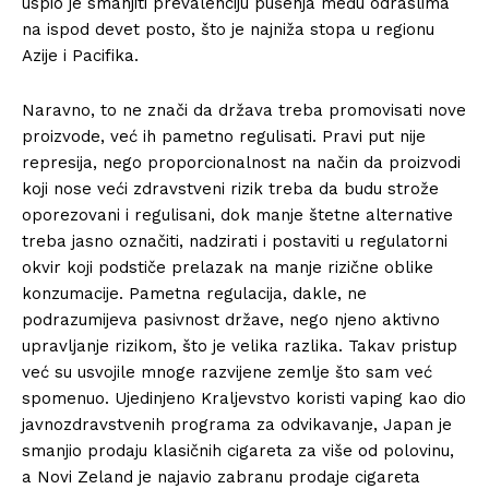
uspio je smanjiti prevalenciju pušenja među odraslima
na ispod devet posto, što je najniža stopa u regionu
Azije i Pacifika.
Naravno, to ne znači da država treba promovisati nove
proizvode, već ih pametno regulisati. Pravi put nije
represija, nego proporcionalnost na način da proizvodi
koji nose veći zdravstveni rizik treba da budu strože
oporezovani i regulisani, dok manje štetne alternative
treba jasno označiti, nadzirati i postaviti u regulatorni
okvir koji podstiče prelazak na manje rizične oblike
konzumacije. Pametna regulacija, dakle, ne
podrazumijeva pasivnost države, nego njeno aktivno
upravljanje rizikom, što je velika razlika. Takav pristup
već su usvojile mnoge razvijene zemlje što sam već
spomenuo. Ujedinjeno Kraljevstvo koristi vaping kao dio
javnozdravstvenih programa za odvikavanje, Japan je
smanjio prodaju klasičnih cigareta za više od polovinu,
a Novi Zeland je najavio zabranu prodaje cigareta