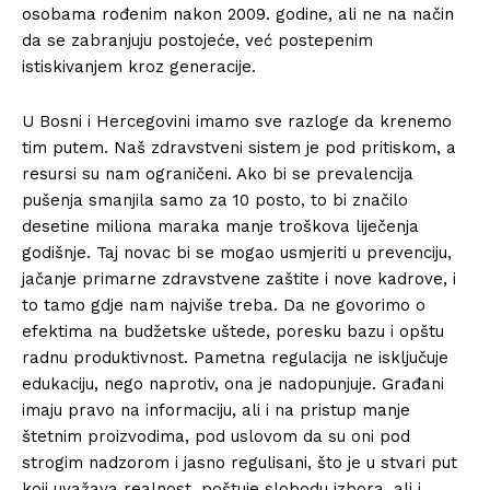
osobama rođenim nakon 2009. godine, ali ne na način
da se zabranjuju postojeće, već postepenim
istiskivanjem kroz generacije.
U Bosni i Hercegovini imamo sve razloge da krenemo
tim putem. Naš zdravstveni sistem je pod pritiskom, a
resursi su nam ograničeni. Ako bi se prevalencija
pušenja smanjila samo za 10 posto, to bi značilo
desetine miliona maraka manje troškova liječenja
godišnje. Taj novac bi se mogao usmjeriti u prevenciju,
jačanje primarne zdravstvene zaštite i nove kadrove, i
to tamo gdje nam najviše treba. Da ne govorimo o
efektima na budžetske uštede, poresku bazu i opštu
radnu produktivnost. Pametna regulacija ne isključuje
edukaciju, nego naprotiv, ona je nadopunjuje. Građani
imaju pravo na informaciju, ali i na pristup manje
štetnim proizvodima, pod uslovom da su oni pod
strogim nadzorom i jasno regulisani, što je u stvari put
koji uvažava realnost, poštuje slobodu izbora, ali i