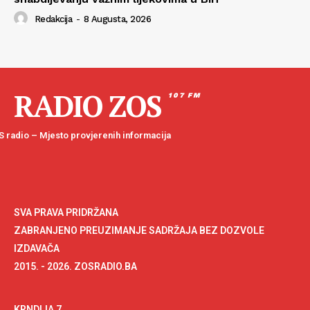
Redakcija
-
8 Augusta, 2026
RADIO ZOS
107 FM
 radio – Mjesto provjerenih informacija
SVA PRAVA PRIDRŽANA
ZABRANJENO PREUZIMANJE SADRŽAJA BEZ DOZVOLE
IZDAVAČA
2015. - 2026. ZOSRADIO.BA
KRNDIJA 7