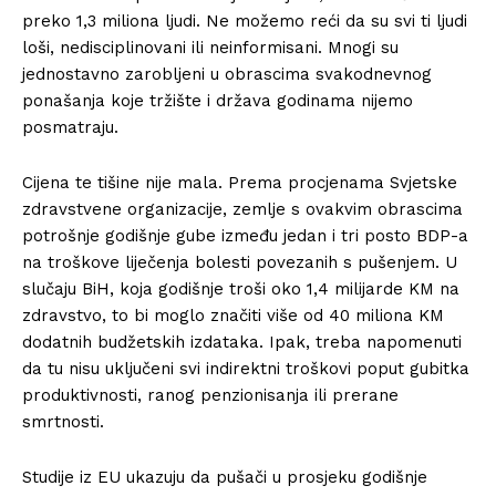
preko 1,3 miliona ljudi. Ne možemo reći da su svi ti ljudi
loši, nedisciplinovani ili neinformisani. Mnogi su
jednostavno zarobljeni u obrascima svakodnevnog
ponašanja koje tržište i država godinama nijemo
posmatraju.
Cijena te tišine nije mala. Prema procjenama Svjetske
zdravstvene organizacije, zemlje s ovakvim obrascima
potrošnje godišnje gube između jedan i tri posto BDP-a
na troškove liječenja bolesti povezanih s pušenjem. U
slučaju BiH, koja godišnje troši oko 1,4 milijarde KM na
zdravstvo, to bi moglo značiti više od 40 miliona KM
dodatnih budžetskih izdataka. Ipak, treba napomenuti
da tu nisu uključeni svi indirektni troškovi poput gubitka
produktivnosti, ranog penzionisanja ili prerane
smrtnosti.
Studije iz EU ukazuju da pušači u prosjeku godišnje