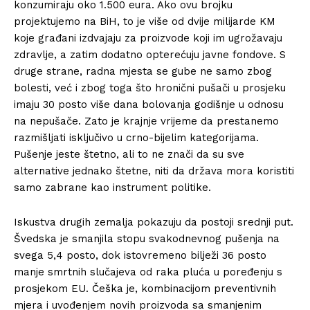
konzumiraju oko 1.500 eura. Ako ovu brojku
projektujemo na BiH, to je više od dvije milijarde KM
koje građani izdvajaju za proizvode koji im ugrožavaju
zdravlje, a zatim dodatno opterećuju javne fondove. S
druge strane, radna mjesta se gube ne samo zbog
bolesti, već i zbog toga što hronični pušači u prosjeku
imaju 30 posto više dana bolovanja godišnje u odnosu
na nepušače. Zato je krajnje vrijeme da prestanemo
razmišljati isključivo u crno-bijelim kategorijama.
Pušenje jeste štetno, ali to ne znači da su sve
alternative jednako štetne, niti da država mora koristiti
samo zabrane kao instrument politike.
Iskustva drugih zemalja pokazuju da postoji srednji put.
Švedska je smanjila stopu svakodnevnog pušenja na
svega 5,4 posto, dok istovremeno bilježi 36 posto
manje smrtnih slučajeva od raka pluća u poređenju s
prosjekom EU. Češka je, kombinacijom preventivnih
mjera i uvođenjem novih proizvoda sa smanjenim