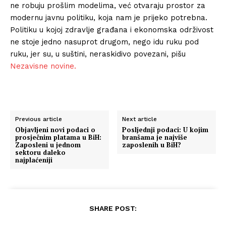
ne robuju prošlim modelima, već otvaraju prostor za
modernu javnu politiku, koja nam je prijeko potrebna.
Politiku u kojoj zdravlje građana i ekonomska održivost
ne stoje jedno nasuprot drugom, nego idu ruku pod
ruku, jer su, u suštini, neraskidivo povezani, pišu
Nezavisne novine.
Previous article
Next article
Objavljeni novi podaci o
Posljednji podaci: U kojim
prosječnim platama u BiH:
branšama je najviše
Zaposleni u jednom
zaposlenih u BiH?
sektoru daleko
najplaćeniji
SHARE POST: