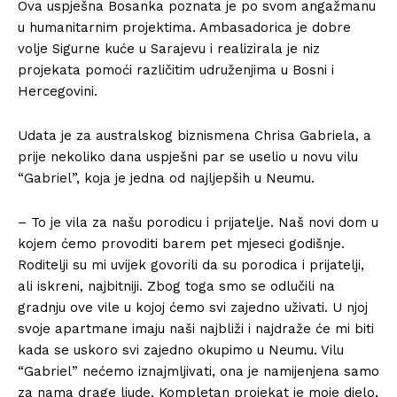
Ova uspješna Bosanka poznata je po svom angažmanu
u humanitarnim projektima. Ambasadorica je dobre
volje Sigurne kuće u Sarajevu i realizirala je niz
projekata pomoći različitim udruženjima u Bosni i
Hercegovini.
Udata je za australskog biznismena Chrisa Gabriela, a
prije nekoliko dana uspješni par se uselio u novu vilu
“Gabriel”, koja je jedna od najljepših u Neumu.
– To je vila za našu porodicu i prijatelje. Naš novi dom u
kojem ćemo provoditi barem pet mjeseci godišnje.
Roditelji su mi uvijek govorili da su porodica i prijatelji,
ali iskreni, najbitniji. Zbog toga smo se odlučili na
gradnju ove vile u kojoj ćemo svi zajedno uživati. U njoj
svoje apartmane imaju naši najbliži i najdraže će mi biti
kada se uskoro svi zajedno okupimo u Neumu. Vilu
“Gabriel” nećemo iznajmljivati, ona je namijenjena samo
za nama drage ljude. Kompletan projekat je moje djelo,