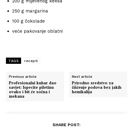
200 g mljevenog keksa
250 g margarina
100 g čokolade
veće pakovanje oblatni
TAGS
recepti
Previous article
Next article
Profesionalni kuhar dao
Prirodno sredstvo za
savjet: Ispecite piletinu
čišćenje podova bez jakih
ovako i bit će sočna i
hemikalija
mekana
SHARE POST: