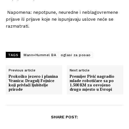
Napomena: nepotpune, neuredne i neblagovremene
prijave ili prijave koje ne ispunjavaju uslove neće se
razmatrati.
TAGS
Mann+Hummel BA
oglasi za posao
Previous article
Next article
Prokoško jezero i planina
Premijer Pivić nagradio
Vranica: Dragulj Fojnice
mlade robotičare sa po
koji privlači ljubitelje
1.500 KM za osvojeno
prirode
drugo mjesto u Evropi
SHARE POST: