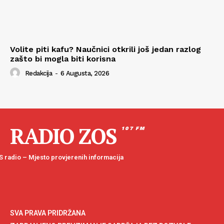
Volite piti kafu? Naučnici otkrili još jedan razlog
zašto bi mogla biti korisna
Redakcija
-
6 Augusta, 2026
RADIO ZOS
107 FM
 radio – Mjesto provjerenih informacija
SVA PRAVA PRIDRŽANA