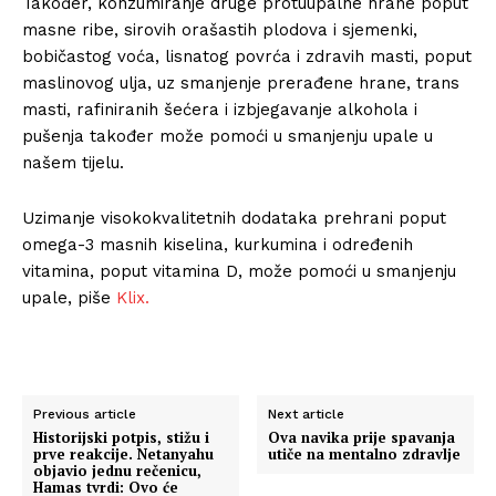
Također, konzumiranje druge protuupalne hrane poput
masne ribe, sirovih orašastih plodova i sjemenki,
bobičastog voća, lisnatog povrća i zdravih masti, poput
maslinovog ulja, uz smanjenje prerađene hrane, trans
masti, rafiniranih šećera i izbjegavanje alkohola i
pušenja također može pomoći u smanjenju upale u
našem tijelu.
Uzimanje visokokvalitetnih dodataka prehrani poput
omega-3 masnih kiselina, kurkumina i određenih
vitamina, poput vitamina D, može pomoći u smanjenju
upale, piše
Klix.
Previous article
Next article
Historijski potpis, stižu i
Ova navika prije spavanja
prve reakcije. Netanyahu
utiče na mentalno zdravlje
objavio jednu rečenicu,
Hamas tvrdi: Ovo će