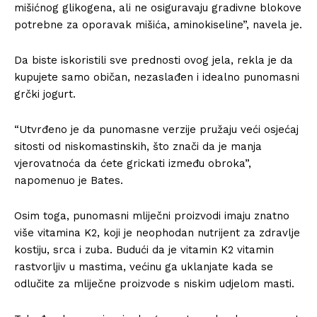
mišićnog glikogena, ali ne osiguravaju gradivne blokove
potrebne za oporavak mišića, aminokiseline”, navela je.
Da biste iskoristili sve prednosti ovog jela, rekla je da
kupujete samo običan, nezaslađen i idealno punomasni
grčki jogurt.
“Utvrđeno je da punomasne verzije pružaju veći osjećaj
sitosti od niskomastinskih, što znači da je manja
vjerovatnoća da ćete grickati između obroka”,
napomenuo je Bates.
Osim toga, punomasni mliječni proizvodi imaju znatno
više vitamina K2, koji je neophodan nutrijent za zdravlje
kostiju, srca i zuba. Budući da je vitamin K2 vitamin
rastvorljiv u mastima, većinu ga uklanjate kada se
odlučite za mliječne proizvode s niskim udjelom masti.