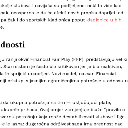
eakcije klubova i navijača su podijeljene: neki to vide kao
 Ipak, neosporno je da će efekti novih propisa doprijeti od
 pa čak i do sportskih kladionica poput
kladionice u bih
,
e.
ednosti
 raniji okvir Financial Fair Play (FFP), predstavljaju veliki
 Stari sistem je često bio kritikovan jer je bio reaktivan,
a ih spriječi unaprijed. Novi model, nazvan Financial
vniji pristup, s jasnijim ograničenjima potrošnje u odnosu 
i da ukupna potrošnja na tim — uključujući plate,
ukupnih prihoda. Ovaj omjer zamjenjuje blaže “pravilo o
ovornu potrošnju koja može destabilizovati klubove i lige.
A-e je jasna: dugoročna održivost sada ima prednost nad