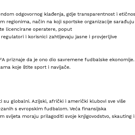
rendom odgovornog klađenja, gdje transparentnost i etično
nim regionima, način na koji sportske organizacije sarađuju
te licencirane operatere, poput
regulatori i korisnici zahtijevaju jasne i provjerljive
FA priznaje da je ono dio savremene fudbalske ekonomije.
ma koje štite sport i navijače.
i su globalni. Azijski, afrički i američki klubovi sve više
vezanih s evropskim fudbalom. Veća finansijska
 svijeta moraju prilagoditi svoje knjigovodstvo, skauting i