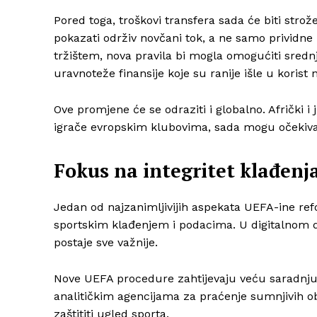
Pored toga, troškovi transfera sada će biti stro
pokazati održiv novčani tok, a ne samo prividne p
tržištem, nova pravila bi mogla omogućiti sred
uravnoteže finansije koje su ranije išle u korist n
Ove promjene će se odraziti i globalno. Afrički i
igrače evropskim klubovima, sada mogu očekivati 
Fokus na integritet klađenj
Jedan od najzanimljivijih aspekata UEFA-ine ref
sportskim klađenjem i podacima. U digitalnom do
postaje sve važnije.
Nove UEFA procedure zahtijevaju veću saradnju 
analitičkim agencijama za praćenje sumnjivih obr
zaštititi ugled sporta.