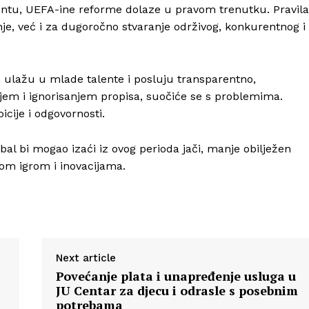
ontu, UEFA-ine reforme dolaze u pravom trenutku. Pravila
e, već i za dugoročno stvaranje održivog, konkurentnog i
, ulažu u mlade talente i posluju transparentno,
njem i ignorisanjem propisa, suočiće se s problemima.
cije i odgovornosti.
bal bi mogao izaći iz ovog perioda jači, manje obilježen
om igrom i inovacijama.
Next article
Povećanje plata i unapređenje usluga u
JU Centar za djecu i odrasle s posebnim
potrebama