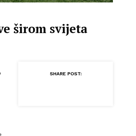
ve širom svijeta
o
SHARE POST:
e