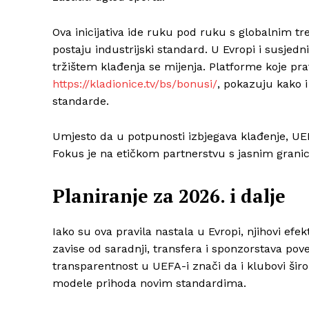
Ova inicijativa ide ruku pod ruku s globalnim t
postaju industrijski standard. U Evropi i susjed
tržištem klađenja se mijenja. Platforme koje pra
https://kladionice.tv/bs/bonusi/
, pokazuju kako i 
standarde.
Umjesto da u potpunosti izbjegava klađenje, UE
Fokus je na etičkom partnerstvu s jasnim granica
Planiranje za 2026. i dalje
Iako su ova pravila nastala u Evropi, njihovi efekt
zavise od saradnji, transfera i sponzorstava po
transparentnost u UEFA-i znači da i klubovi širom
modele prihoda novim standardima.