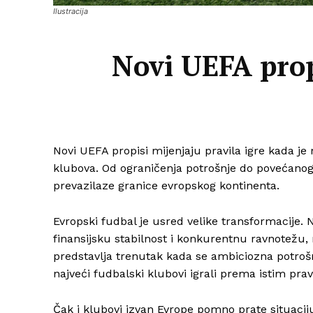
Ilustracija
Novi UEFA propi
Novi UEFA propisi mijenjaju pravila igre kada je r
klubova. Od ograničenja potrošnje do povećano
prevazilaze granice evropskog kontinenta.
Evropski fudbal je usred velike transformacije.
finansijsku stabilnost i konkurentnu ravnotežu, 
predstavlja trenutak kada se ambiciozna potrošn
najveći fudbalski klubovi igrali prema istim pravi
Čak i klubovi izvan Evrope pomno prate situaci