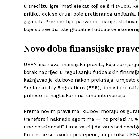
u središtu igre imati efekat koji se širi svuda. R
priliku, dok se drugi boje pretjeranog uplitanja.
giganata Premier lige pa sve do manjih klubova,
koje su sve dio iste globalne fudbalske ekonomij
Novo doba finansijske prav
UEFA-ina nova finansijska pravila, koja zamjenjuju
korak naprijed u regulisanju fudbalskih finansija.
kažnjavao je klubove nakon prekršaja, umjesto d
Sustainability Regulations (FSR), donosi proakti
prihode i s naglaskom na rane intervencije.
Prema novim pravilima, klubovi moraju osigurat
transfere i naknade agentima — ne prelazi 70% 
uravnoteženosti” i ima za cilj da zaustavi neodg
Proces će se uvoditi postepeno, ali poruka UEF