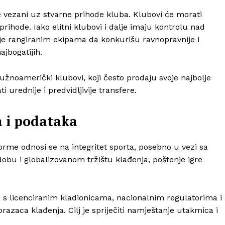
že vezani uz stvarne prihode kluba. Klubovi će morati
rihode. Iako elitni klubovi i dalje imaju kontrolu nad
nje rangiranim ekipama da konkurišu ravnopravnije i
ajbogatijih.
 južnoamerički klubovi, koji često prodaju svoje najbolje
urednije i predvidljivije transfere.
a i podataka
orme odnosi se na integritet sporta, posebno u vezi sa
bu i globalizovanom tržištu klađenja, poštenje igre
s licenciranim kladionicama, nacionalnim regulatorima i
azaca klađenja. Cilj je spriječiti namještanje utakmica i