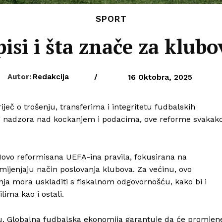
SPORT
si i šta znače za klubo
Autor:
Redakcija
/
16 Oktobra, 2025
iječ o trošenju, transferima i integritetu fudbalskih
g nadzora nad kockanjem i podacima, ove reforme svakak
 Novo reformisana UEFA-ina pravila, fokusirana na
mijenjaju način poslovanja klubova. Za većinu, ovo
ja mora uskladiti s fiskalnom odgovornošću, kako bi i
lima kao i ostali.
ju. Globalna fudbalska ekonomija garantuje da će promjen