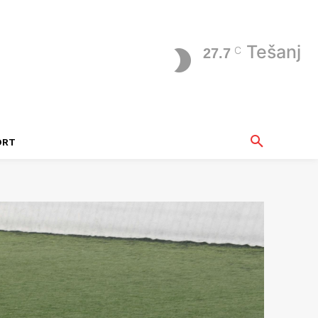
Tešanj
C
27.7
ORT