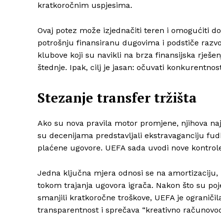
kratkoročnim uspjesima.
Ovaj potez može izjednačiti teren i omogućiti 
potrošnju finansiranu dugovima i podstiče razvoj
klubove koji su navikli na brza finansijska rješe
štednje. Ipak, cilj je jasan: očuvati konkurentno
Stezanje transfer tržišta
Ako su nova pravila motor promjene, njihova najvi
su decenijama predstavljali ekstravaganciju fu
plaćene ugovore. UEFA sada uvodi nove kontrole 
Jedna ključna mjera odnosi se na amortizaciju, 
tokom trajanja ugovora igrača. Nakon što su poj
smanjili kratkoročne troškove, UEFA je ograničil
transparentnost i sprečava “kreativno računovods