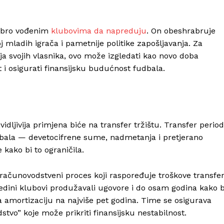
dobro vođenim
klubovima da napreduju
. On obeshrabruje
 mladih igrača i pametnije politike zapošljavanja. Za
nja svojih vlasnika, ovo može izgledati kao novo doba
st i osigurati finansijsku budućnost fudbala.
dljivija primjena biće na transfer tržištu. Transfer period
dbala — devetocifrene sume, nadmetanja i pretjerano
kako bi to ograničila.
računovodstveni proces koji raspoređuje troškove transfe
edini klubovi produžavali ugovore i do osam godina kako b
a amortizaciju na najviše pet godina. Time se osigurava
tvo” koje može prikriti finansijsku nestabilnost.