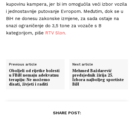
kupovinu kampera, jer bi im omogućila veći izbor vozila
i jednostavnije putovanje Evropom. Međutim, dok se u
BiH ne donesu zakonske izmjene, za sada ostaje na
snazi ograničenje do 3,5 tone za vozače s B
kategorijom, piše
RTV Slon.
Previous article
Next article
Oboljeli od rijetke bolesti
Mehmed Baždarević
u FBiH nemaju adekvatnu
predsjednik žirija 25.
terapiju: Ne možemo
Izbora najboljeg sportiste
disati, živjeti i raditi
BiH
SHARE POST: