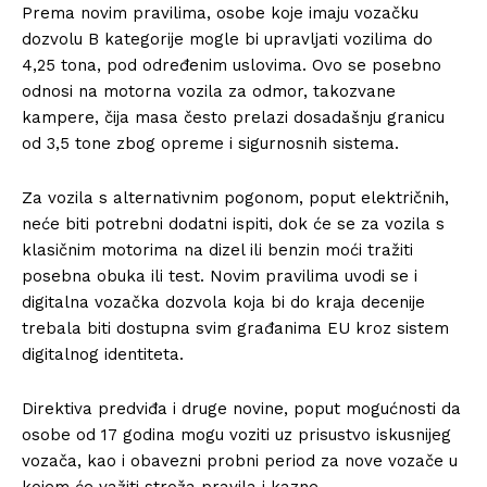
Prema novim pravilima, osobe koje imaju vozačku
dozvolu B kategorije mogle bi upravljati vozilima do
4,25 tona, pod određenim uslovima. Ovo se posebno
odnosi na motorna vozila za odmor, takozvane
kampere, čija masa često prelazi dosadašnju granicu
od 3,5 tone zbog opreme i sigurnosnih sistema.
Za vozila s alternativnim pogonom, poput električnih,
neće biti potrebni dodatni ispiti, dok će se za vozila s
klasičnim motorima na dizel ili benzin moći tražiti
posebna obuka ili test. Novim pravilima uvodi se i
digitalna vozačka dozvola koja bi do kraja decenije
trebala biti dostupna svim građanima EU kroz sistem
digitalnog identiteta.
Direktiva predviđa i druge novine, poput mogućnosti da
osobe od 17 godina mogu voziti uz prisustvo iskusnijeg
vozača, kao i obavezni probni period za nove vozače u
kojem će važiti stroža pravila i kazne.