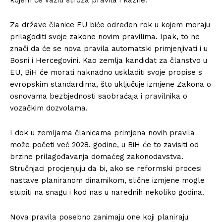
Za države članice EU biće određen rok u kojem moraju
prilagoditi svoje zakone novim pravilima. Ipak, to ne
znači da će se nova pravila automatski primjenjivati i u
Bosni i Hercegovini. Kao zemlja kandidat za članstvo u
EU, BiH će morati naknadno uskladiti svoje propise s
evropskim standardima, što uključuje izmjene Zakona o
osnovama bezbjednosti saobraćaja i pravilnika o
vozačkim dozvolama.
I dok u zemljama članicama primjena novih pravila
može početi već 2028. godine, u BiH će to zavisiti od
brzine prilagođavanja domaćeg zakonodavstva.
Stručnjaci procjenjuju da bi, ako se reformski procesi
nastave planiranom dinamikom, slične izmjene mogle
stupiti na snagu i kod nas u narednih nekoliko godina.
Nova pravila posebno zanimaju one koji planiraju