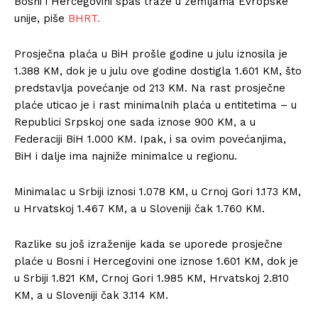
Bosni i Hercegovini spas traže u zemljama Evropske
unije, piše
BHRT.
Prosječna plaća u BiH prošle godine u julu iznosila je
1.388 KM, dok je u julu ove godine dostigla 1.601 KM, što
predstavlja povećanje od 213 KM. Na rast prosječne
plaće uticao je i rast minimalnih plaća u entitetima – u
Republici Srpskoj one sada iznose 900 KM, a u
Federaciji BiH 1.000 KM. Ipak, i sa ovim povećanjima,
BiH i dalje ima najniže minimalce u regionu.
Minimalac u Srbiji iznosi 1.078 KM, u Crnoj Gori 1.173 KM,
u Hrvatskoj 1.467 KM, a u Sloveniji čak 1.760 KM.
Razlike su još izraženije kada se uporede prosječne
plaće u Bosni i Hercegovini one iznose 1.601 KM, dok je
u Srbiji 1.821 KM, Crnoj Gori 1.985 KM, Hrvatskoj 2.810
KM, a u Sloveniji čak 3.114 KM.