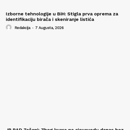
Izborne tehnologije u BiH: Stigla prva oprema za
identifikaciju birača i skeniranje listića
Redakcija
-
7 Augusta, 2026
JP RAD Tešanj: Zbog kvara na cjevovodu danas bez