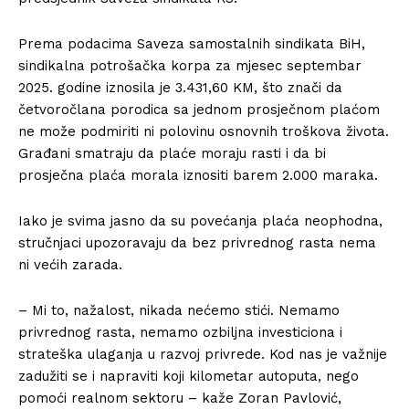
Prema podacima Saveza samostalnih sindikata BiH,
sindikalna potrošačka korpa za mjesec septembar
2025. godine iznosila je 3.431,60 KM, što znači da
četvoročlana porodica sa jednom prosječnom plaćom
ne može podmiriti ni polovinu osnovnih troškova života.
Građani smatraju da plaće moraju rasti i da bi
prosječna plaća morala iznositi barem 2.000 maraka.
Iako je svima jasno da su povećanja plaća neophodna,
stručnjaci upozoravaju da bez privrednog rasta nema
ni većih zarada.
– Mi to, nažalost, nikada nećemo stići. Nemamo
privrednog rasta, nemamo ozbiljna investiciona i
strateška ulaganja u razvoj privrede. Kod nas je važnije
zadužiti se i napraviti koji kilometar autoputa, nego
pomoći realnom sektoru – kaže Zoran Pavlović,