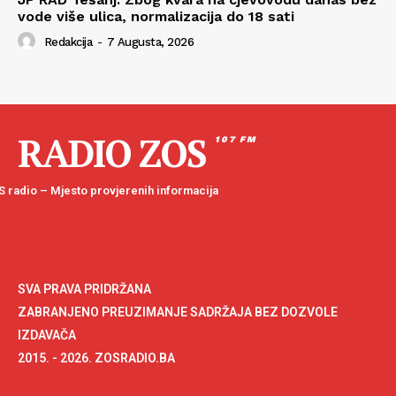
vode više ulica, normalizacija do 18 sati
Redakcija
-
7 Augusta, 2026
RADIO ZOS
107 FM
 radio – Mjesto provjerenih informacija
SVA PRAVA PRIDRŽANA
ZABRANJENO PREUZIMANJE SADRŽAJA BEZ DOZVOLE
IZDAVAČA
2015. - 2026. ZOSRADIO.BA