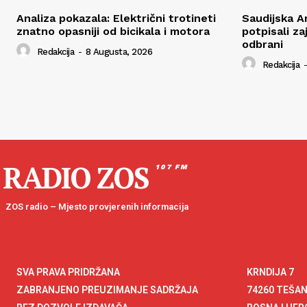
Analiza pokazala: Električni trotineti
Saudijska Ar
znatno opasniji od bicikala i motora
potpisali z
odbrani
Redakcija
-
8 Augusta, 2026
Redakcija
-
RADIO ZOS
107 FM
ZOS radio – Mjesto provjerenih informacija
SVA PRAVA PRIDRŽANA
KRNDIJA 7
ZABRANJENO PREUZIMANJE SADRŽAJA
74260 TEŠA