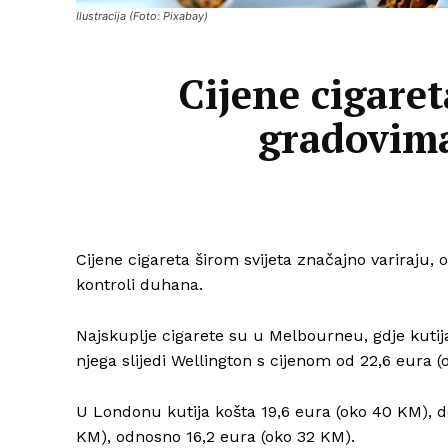
Ilustracija (Foto: Pixabay)
Cijene cigare
gradovima
Cijene cigareta širom svijeta značajno variraju
kontroli duhana.
Najskuplje cigarete su u Melbourneu, gdje kutij
njega slijedi Wellington s cijenom od 22,6 eura 
U Londonu kutija košta 19,6 eura (oko 40 KM), d
KM), odnosno 16,2 eura (oko 32 KM).