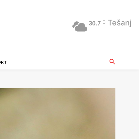
Tešanj
C
30.7
ORT