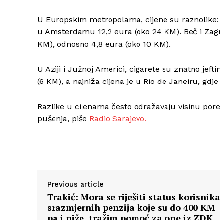
U Europskim metropolama, cijene su raznolike: u
u Amsterdamu 12,2 eura (oko 24 KM). Beč i Zagre
KM), odnosno 4,8 eura (oko 10 KM).
U Aziji i Južnoj Americi, cigarete su znatno jefti
(6 KM), a najniža cijena je u Rio de Janeiru, gdje
Razlike u cijenama često odražavaju visinu por
pušenja, piše
Radio Sarajevo.
Previous article
Trakić: Mora se riješiti status korisnika
srazmjernih penzija koje su do 400 KM
pa i niže, tražim pomoć za one iz ZDK