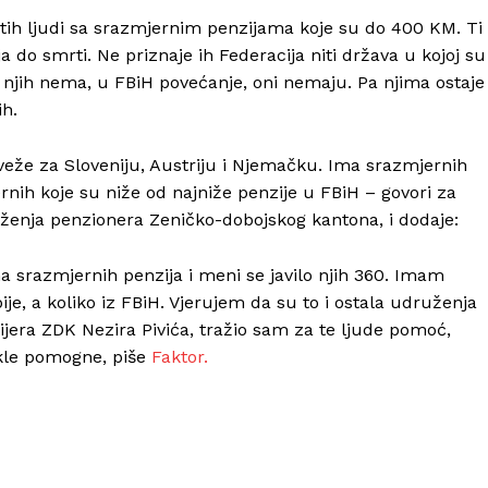
us tih ljudi sa srazmjernim penzijama koje su do 400 KM. Ti
a do smrti. Ne priznaje ih Federacija niti država u kojoj su
za njih nema, u FBiH povećanje, oni nemaju. Pa njima ostaje
ih.
veže za Sloveniju, Austriju i Njemačku. Ima srazmjernih
ernih koje su niže od najniže penzije u FBiH – govori za
ženja penzionera Zeničko-dobojskog kantona, i dodaje:
 srazmjernih penzija i meni se javilo njih 360. Imam
je, a koliko iz FBiH. Vjerujem da su to i ostala udruženja
jera ZDK Nezira Pivića, tražio sam za te ljude pomoć,
kle pomogne, piše
Faktor.