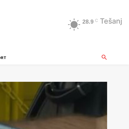
Tešanj
C
28.9
ORT