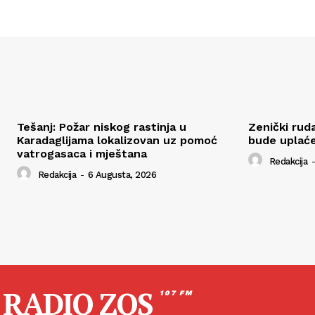
Tešanj: Požar niskog rastinja u
Zenički ruda
Karadaglijama lokalizovan uz pomoć
bude uplaće
vatrogasaca i mještana
Redakcija
-
Redakcija
-
6 Augusta, 2026
RADIO ZOS
107 FM