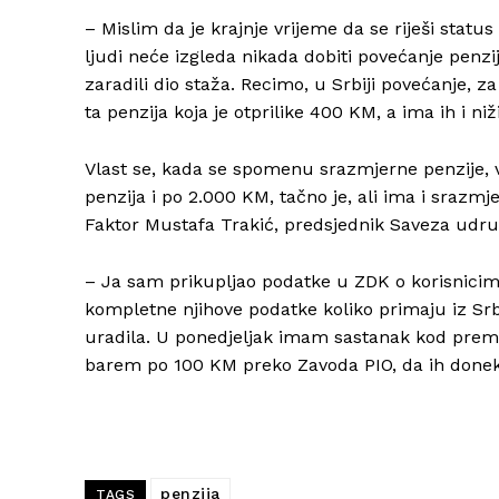
– Mislim da je krajnje vrijeme da se riješi stat
ljudi neće izgleda nikada dobiti povećanje penzij
zaradili dio staža. Recimo, u Srbiji povećanje, 
ta penzija koja je otprilike 400 KM, a ima ih i niž
Vlast se, kada se spomenu srazmjerne penzije, 
penzija i po 2.000 KM, tačno je, ali ima i srazmj
Faktor Mustafa Trakić, predsjednik Saveza udru
– Ja sam prikupljao podatke u ZDK o korisnicima
kompletne njihove podatke koliko primaju iz Srbi
uradila. U ponedjeljak imam sastanak kod premi
barem po 100 KM preko Zavoda PIO, da ih done
penzija
TAGS