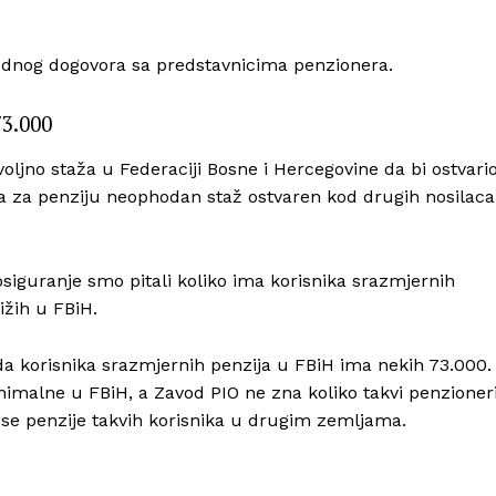
odnog dogovora sa predstavnicima penzionera.
73.000
ljno staža u Federaciji Bosne i Hercegovine da bi ostvari
ta za penziju neophodan staž ostvaren kod drugih nosilaca
siguranje smo pitali koliko ima korisnika srazmjernih
ižih u FBiH.
da korisnika srazmjernih penzija u FBiH ima nekih 73.000.
inimalne u FBiH, a Zavod PIO ne zna koliko takvi penzioner
se penzije takvih korisnika u drugim zemljama.