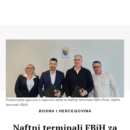
Potpisivanje ugovora o kupovini nafte za Naftne terminale FBiH (Foto: Naftni
terminali FBiH)
BOSNA I HERCEGOVINA
Naftni terminali FBiH za