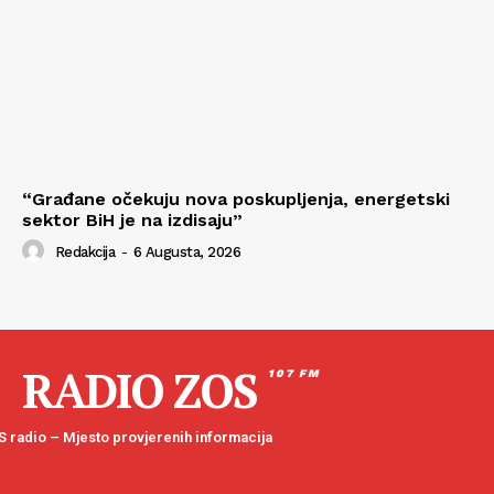
“Građane očekuju nova poskupljenja, energetski
sektor BiH je na izdisaju”
Redakcija
-
6 Augusta, 2026
RADIO ZOS
107 FM
 radio – Mjesto provjerenih informacija