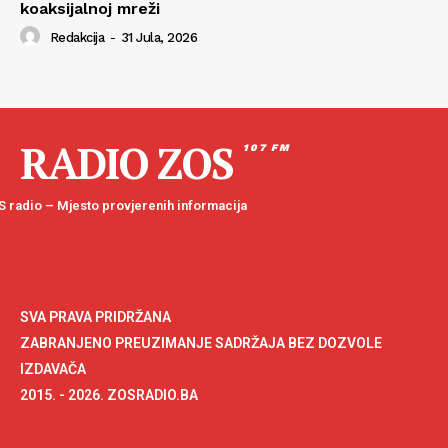
koaksijalnoj mreži
Redakcija
-
31 Jula, 2026
RADIO ZOS
107 FM
 radio – Mjesto provjerenih informacija
SVA PRAVA PRIDRŽANA
ZABRANJENO PREUZIMANJE SADRŽAJA BEZ DOZVOLE
IZDAVAČA
2015. - 2026. ZOSRADIO.BA