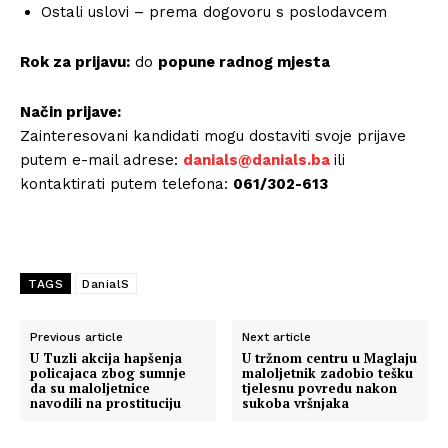
Ostali uslovi – prema dogovoru s poslodavcem
Rok za prijavu:
do
popune radnog mjesta
Način prijave:
Zainteresovani kandidati mogu dostaviti svoje prijave
putem e-mail adrese:
danials@danials.ba
ili
kontaktirati putem telefona:
061/302-613
TAGS
DanialS
Previous article
Next article
U Tuzli akcija hapšenja
U tržnom centru u Maglaju
policajaca zbog sumnje
maloljetnik zadobio tešku
da su maloljetnice
tjelesnu povredu nakon
navodili na prostituciju
sukoba vršnjaka