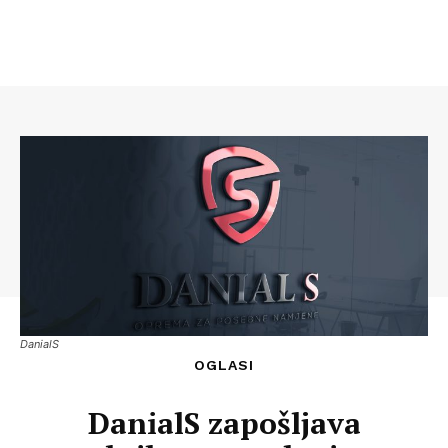
DanialS
OGLASI
DanialS zapošljava