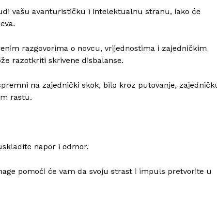
i vašu avanturističku i intelektualnu stranu, iako će
jeva.
renim razgovorima o novcu, vrijednostima i zajedničkim
e razotkriti skrivene disbalanse.
spremni na zajednički skok, bilo kroz putovanje, zajedničk
om rastu.
 uskladite napor i odmor.
 snage pomoći će vam da svoju strast i impuls pretvorite u