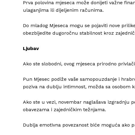
Prva polovina mjeseca može donijeti važne finan
ulaganjima ili dijeljenim računima.
Do mladog Mjeseca mogu se pojaviti nove prilike
obezbijedite dugoročnu stabilnost kroz zajednič
Ljubav
Ako ste slobodni, ovog mjeseca prirodno privlači
Pun Mjesec podiže vaše samopouzdanje i hrabrost
poziva na dublju intimnost, možda sa osobom koja 
Ako ste u vezi, novembar naglašava izgradnju po
obavezama i zajedničkim težnjama.
Dublja emotivna povezanost biće moguća ako pri