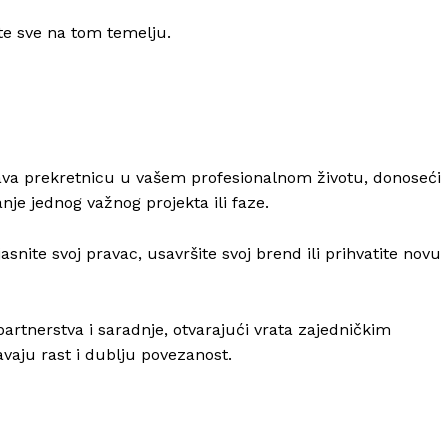
ite sve na tom temelju.
a prekretnicu u vašem profesionalnom životu, donoseći
je jednog važnog projekta ili faze.
snite svoj pravac, usavršite svoj brend ili prihvatite novu
rtnerstva i saradnje, otvarajući vrata zajedničkim
vaju rast i dublju povezanost.