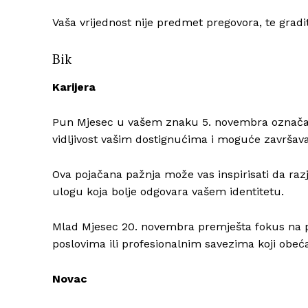
Vaša vrijednost nije predmet pregovora, te grad
Bik
Karijera
Pun Mjesec u vašem znaku 5. novembra označav
vidljivost vašim dostignućima i moguće završavan
Ova pojačana pažnja može vas inspirisati da razja
ulogu koja bolje odgovara vašem identitetu.
Mlad Mjesec 20. novembra premješta fokus na pa
poslovima ili profesionalnim savezima koji obeća
Novac