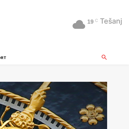
Tešanj
C
19
ORT