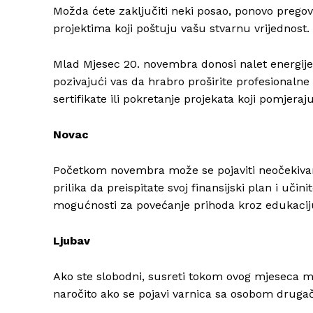
Možda ćete zaključiti neki posao, ponovo pregovar
projektima koji poštuju vašu stvarnu vrijednost.
Mlad Mjesec 20. novembra donosi nalet energije 
pozivajući vas da hrabro proširite profesional
sertifikate ili pokretanje projekata koji pomjera
Novac
Početkom novembra može se pojaviti neočekivan 
prilika da preispitate svoj finansijski plan i učin
mogućnosti za povećanje prihoda kroz edukaciju,
Ljubav
Ako ste slobodni, susreti tokom ovog mjeseca mog
naročito ako se pojavi varnica sa osobom drugači