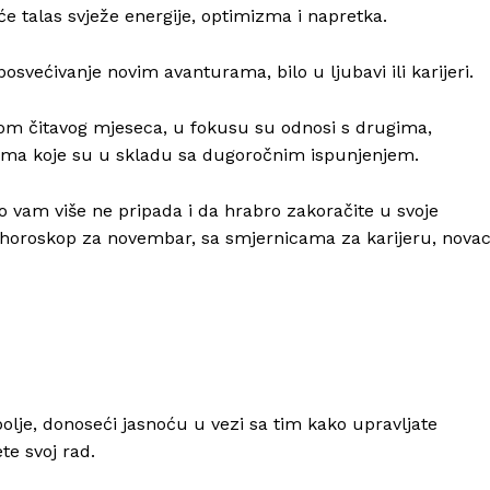
 talas svježe energije, optimizma i napretka.
posvećivanje novim avanturama, bilo u ljubavi ili karijeri.
om čitavog mjeseca, u fokusu su odnosi s drugima,
ukama koje su u skladu sa dugoročnim ispunjenjem.
o vam više ne pripada i da hrabro zakoračite u svoje
i horoskop za novembar, sa smjernicama za karijeru, novac
olje, donoseći jasnoću u vezi sa tim kako upravljate
te svoj rad.