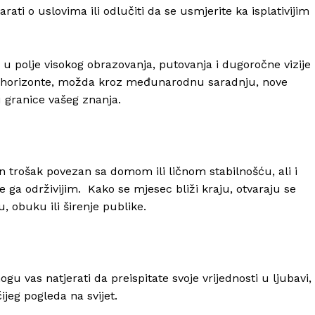
ati o uslovima ili odlučiti da se usmjerite ka isplativijim
u polje visokog obrazovanja, putovanja i dugoročne vizije
ne horizonte, možda kroz međunarodnu saradnju, nove
ju granice vašeg znanja.
trošak povezan sa domom ili ličnom stabilnošću, ali i
ite ga održivijim. Kako se mjesec bliži kraju, otvaraju se
 obuku ili širenje publike.
u vas natjerati da preispitate svoje vrijednosti u ljubavi,
jeg pogleda na svijet.