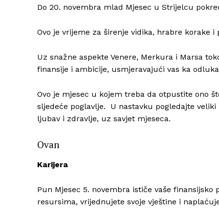
Do 20. novembra mlad Mjesec u Strijelcu pokreće
Ovo je vrijeme za širenje vidika, hrabre korake i 
Uz snažne aspekte Venere, Merkura i Marsa tok
finansije i ambicije, usmjeravajući vas ka odl
Ovo je mjesec u kojem treba da otpustite ono št
sljedeće poglavlje. U nastavku pogledajte velik
ljubav i zdravlje, uz savjet mjeseca.
Ovan
Karijera
Pun Mjesec 5. novembra ističe vaše finansijsko p
resursima, vrijednujete svoje vještine i naplaćuje