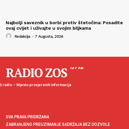
Najbolji saveznik u borbi protiv štetočina: Posadite
ovaj cvijet i uživajte u svojim biljkama
Redakcija
-
7 Augusta, 2026
RADIO ZOS
107 FM
 radio – Mjesto provjerenih informacija
SVA PRAVA PRIDRŽANA
ZABRANJENO PREUZIMANJE SADRŽAJA BEZ DOZVOLE