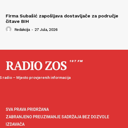
Firma Subašić zapošljava dostavljače za područje
čitave BIH
Redakcija
-
27 Jula, 2026
RADIO ZOS
107 FM
 radio – Mjesto provjerenih informacija
SVA PRAVA PRIDRŽANA
ZABRANJENO PREUZIMANJE SADRŽAJA BEZ DOZVOLE
IZDAVAČA