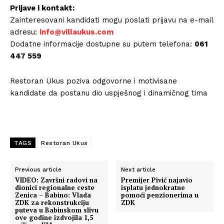
Prijave i kontakt:
Zainteresovani kandidati mogu poslati prijavu na e-mail
adresu:
info@villaukus.com
Dodatne informacije dostupne su putem telefona:
061
447 559
Restoran Ukus poziva odgovorne i motivisane
kandidate da postanu dio uspješnog i dinamičnog tima
TAGS
Restoran Ukus
Previous article
Next article
VIDEO: Završni radovi na
Premijer Pivić najavio
dionici regionalne ceste
isplatu jednokratne
Zenica – Babino: Vlada
pomoći penzionerima u
ZDK za rekonstrukciju
ZDK
puteva u Babinskom slivu
ove godine izdvojila 1,5