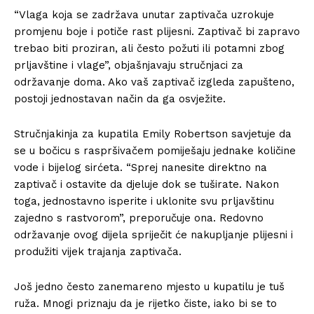
“Vlaga koja se zadržava unutar zaptivača uzrokuje
promjenu boje i potiče rast plijesni. Zaptivač bi zapravo
trebao biti proziran, ali često požuti ili potamni zbog
prljavštine i vlage”, objašnjavaju stručnjaci za
održavanje doma. Ako vaš zaptivač izgleda zapušteno,
postoji jednostavan način da ga osvježite.
Stručnjakinja za kupatila Emily Robertson savjetuje da
se u bočicu s raspršivačem pomiješaju jednake količine
vode i bijelog sirćeta. “Sprej nanesite direktno na
zaptivač i ostavite da djeluje dok se tuširate. Nakon
toga, jednostavno isperite i uklonite svu prljavštinu
zajedno s rastvorom”, preporučuje ona. Redovno
održavanje ovog dijela spriječit će nakupljanje plijesni i
produžiti vijek trajanja zaptivača.
Još jedno često zanemareno mjesto u kupatilu je tuš
ruža. Mnogi priznaju da je rijetko čiste, iako bi se to