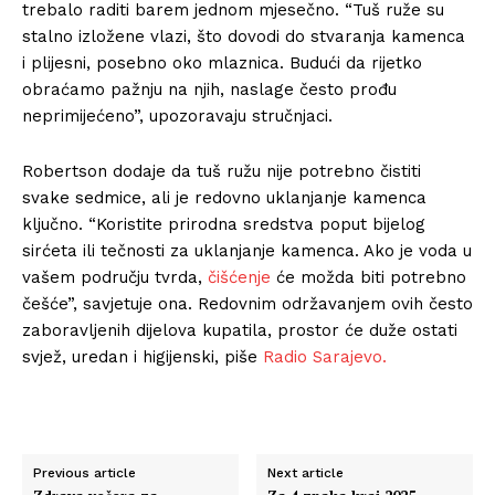
trebalo raditi barem jednom mjesečno. “Tuš ruže su
stalno izložene vlazi, što dovodi do stvaranja kamenca
i plijesni, posebno oko mlaznica. Budući da rijetko
obraćamo pažnju na njih, naslage često prođu
neprimijećeno”, upozoravaju stručnjaci.
Robertson dodaje da tuš ružu nije potrebno čistiti
svake sedmice, ali je redovno uklanjanje kamenca
ključno. “Koristite prirodna sredstva poput bijelog
sirćeta ili tečnosti za uklanjanje kamenca. Ako je voda u
vašem području tvrda,
čišćenje
će možda biti potrebno
češće”, savjetuje ona. Redovnim održavanjem ovih često
zaboravljenih dijelova kupatila, prostor će duže ostati
svjež, uredan i higijenski, piše
Radio Sarajevo.
Previous article
Next article