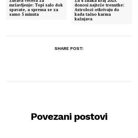
Zdrava večera za
Za 4 znaka kraj 2025.
mršavljenje: Topi salo dok
donosi najteže trenutke:
spavate, a sprema se za
Astrolozi otkrivaju do
samo 5 minuta
kada tačno karma
kažnjava
SHARE POST:
Povezani postovi