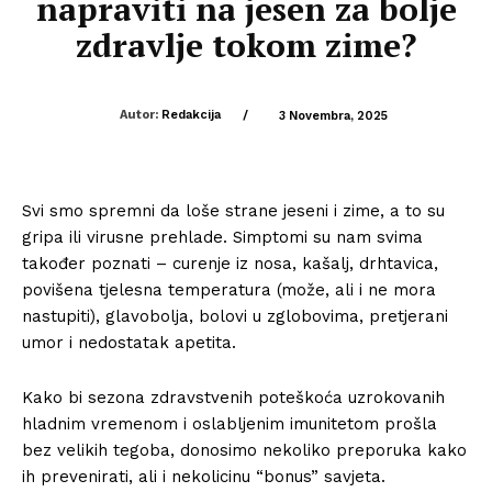
napraviti na jesen za bolje
zdravlje tokom zime?
Autor:
Redakcija
/
3 Novembra, 2025
Svi smo spremni da loše strane jeseni i zime, a to su
gripa ili virusne prehlade. Simptomi su nam svima
također poznati – curenje iz nosa, kašalj, drhtavica,
povišena tjelesna temperatura (može, ali i ne mora
nastupiti), glavobolja, bolovi u zglobovima, pretjerani
umor i nedostatak apetita.
Kako bi sezona zdravstvenih poteškoća uzrokovanih
hladnim vremenom i oslabljenim imunitetom prošla
bez velikih tegoba, donosimo nekoliko preporuka kako
ih prevenirati, ali i nekolicinu “bonus” savjeta.