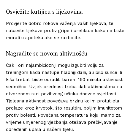
Osvježite kutijicu s lijekovima
Provjerite dobro rokove važenja vaših lijekova, te
nabavite lijekove protiv gripe i prehlade kako ne biste
morali u apoteku ako se razbolite.
Nagradite se novom aktivnošću
Čak i oni najambiciozniji mogu izgubiti volju za
treningom kada nastupe hladniji dani, ali bilo sunce ili
kiša trebali biste odraditi barem 150 minuta aktivnosti
sedmično. Uvijek prednost treba dati aktivnostima na
otvorenom radi pozitivnog učinka dnevne svjetlosti.
Tjelesna aktivnost povećava brzinu kojim protutijela
prolaze kroz krvotok, što rezultira boljim imunitetom
protiv bolesti. Povećana temperatura koju imamo za
vrijeme umjerenog vježbanja otežava preživljavanje
određenih upala u našem tijelu.