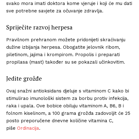
svako mora imati doktora kome vjeruje i koji će mu dati
sve potrebne savjete za očuvanje zdravlja.
Spriječite razvoj herpesa
Pravilnom prehranom možete pridonijeti skraćivanju
dužine izbijanja herpesa. Obogatite jelovnik ribom,
piletinom, jajima i krompirom. Propolis i preparati
propilasa (mast) također su se pokazali učinkovitim.
Jedite grožđe
Ovaj snažni antioksidans djeluje s vitaminom C kako bi
stimulirao imunološki sistem za borbu protiv infekcija,
raka i upala. Ove bobice obiluju vitaminom A, B6, B i
folnom kiselinom, a 100 grama grožđa zadovoljit će 25
posto preporučene dnevne količine vitamina C,
piše
Ordinacija
.