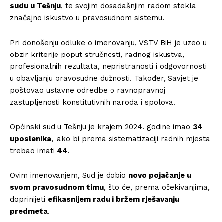
sudu u Tešnju
, te svojim dosadašnjim radom stekla
značajno iskustvo u pravosudnom sistemu.
Pri donošenju odluke o imenovanju, VSTV BiH je uzeo u
obzir kriterije poput stručnosti, radnog iskustva,
profesionalnih rezultata, nepristranosti i odgovornosti
u obavljanju pravosudne dužnosti. Također, Savjet je
poštovao ustavne odredbe o ravnopravnoj
zastupljenosti konstitutivnih naroda i spolova.
Općinski sud u Tešnju je krajem 2024. godine imao
34
uposlenika
, iako bi prema sistematizaciji radnih mjesta
trebao imati
44
.
Ovim imenovanjem, Sud je dobio
novo pojačanje u
svom pravosudnom timu
, što će, prema očekivanjima,
doprinijeti
efikasnijem radu i bržem rješavanju
predmeta
.