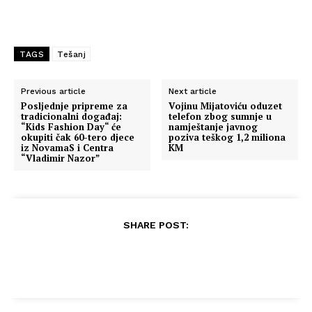
TAGS
Tešanj
Previous article
Next article
Posljednje pripreme za
Vojinu Mijatoviću oduzet
tradicionalni događaj:
telefon zbog sumnje u
“Kids Fashion Day“ će
namještanje javnog
okupiti čak 60-tero djece
poziva teškog 1,2 miliona
iz NovamaS i Centra
KM
“Vladimir Nazor”
SHARE POST: