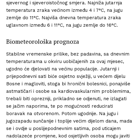
sjevernog i sjeveroistočnog smjera. Najniža jutarnja
temperatura zraka većinom između 4 i 7°C, na jugu
zemlje do 11°C. Najviša dnevna temperatura zraka
uglavnom između 6 i 11°C, na jugu zemlje do 16°C.
Biometeorološka prognoza
Stabilne vremenske prilike, bez padavina, sa dnevnim
temperaturama u okviru uobičajenih za ovaj mjesec,
ugodno će djelovati na većinu populacije. Jutarnji i
prijepodnevni sati biće osjetno svježiji, u većem dijelu
Bosne i magloviti, stoga bi hronični bolesnici, ponajviše
astmatičari i osobe sa kardiovaskularnim problemima,
trebali biti oprezniji, prikladno se odjenuti, ne izlagati
se jačim naporima, te po mogućnosti reducirati
boravak na otvorenom. Potom ugodnije. Na jugu i
jugozapadu sunčanije i toplije većim dijelom dana, mada
se i ovdje u poslijepodnevnim satima, pod uticajem
nadolazeće promjene, kod osjetljivih osoba mogu javiti