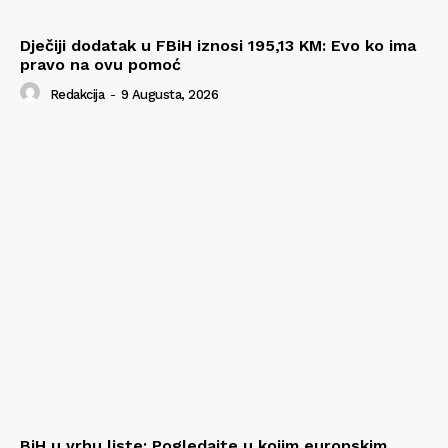
Dječiji dodatak u FBiH iznosi 195,13 KM: Evo ko ima
pravo na ovu pomoć
Redakcija
-
9 Augusta, 2026
BiH u vrhu liste: Pogledajte u kojim europskim