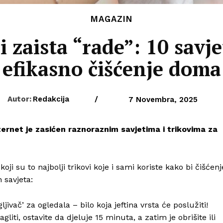
MAGAZIN
i zaista “rade”: 10 savje
efikasno čišćenje doma
Autor:
Redakcija
/
7 Novembra, 2025
ernet je zasićen raznoraznim savjetima i trikovima za
oji su to najbolji trikovi koje i sami koriste kako bi čišćenj
h savjeta:
vač’ za ogledala – bilo koja jeftina vrsta će poslužiti!
liti, ostavite da djeluje 15 minuta, a zatim je obrišite ili