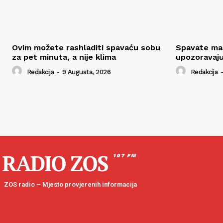
Ovim možete rashladiti spavaću sobu
Spavate man
za pet minuta, a nije klima
upozoravaju
Redakcija
-
9 Augusta, 2026
Redakcija
-
RADIO ZOS
107 FM
ZOS radio – Mjesto provjerenih informacija