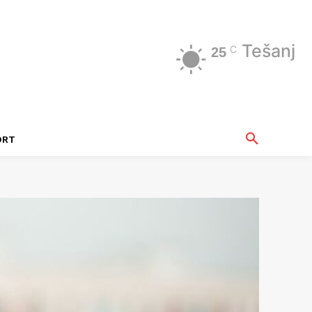
Tešanj
C
25
ORT