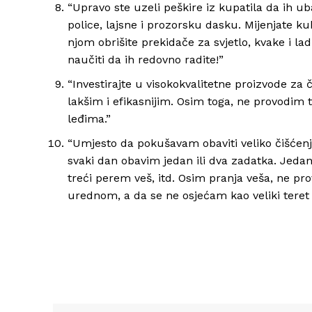
“Upravo ste uzeli peškire iz kupatila da ih ub
police, lajsne i prozorsku dasku. Mijenjate ku
njom obrišite prekidače za svjetlo, kvake i la
naučiti da ih redovno radite!”
“Investirajte u visokokvalitetne proizvode za 
lakšim i efikasnijim. Osim toga, ne provodim
leđima.”
“Umjesto da pokušavam obaviti veliko čišće
svaki dan obavim jedan ili dva zadatka. Jeda
treći perem veš, itd. Osim pranja veša, ne p
urednom, a da se ne osjećam kao veliki teret il