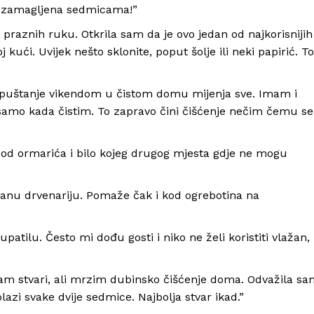
iti zamagljena sedmicama!”
 praznih ruku. Otkrila sam da je ovo jedan od najkorisnijih
 kući. Uvijek nešto sklonite, poput šolje ili neki papirić. To
. Opuštanje vikendom u čistom domu mijenja sve. Imam i
 samo kada čistim. To zapravo čini čišćenje nečim čemu se
pod ormarića i bilo kojeg drugog mjesta gdje ne mogu
anu drvenariju. Pomaže čak i kod ogrebotina na
ilu. Često mi dođu gosti i niko ne želi koristiti vlažan,
am stvari, ali mrzim dubinsko čišćenje doma. Odvažila sa
lazi svake dvije sedmice. Najbolja stvar ikad.”