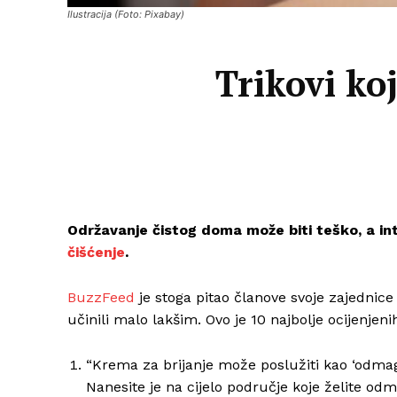
Ilustracija (Foto: Pixabay)
Trikovi koj
Održavanje čistog doma može biti teško, a int
čišćenje
.
BuzzFeed
je stoga pitao članove svoje zajednice k
učinili malo lakšim. Ovo je 10 najbolje ocijenjeni
“Krema za brijanje može poslužiti kao ‘odmaglji
Nanesite je na cijelo područje koje želite odmag