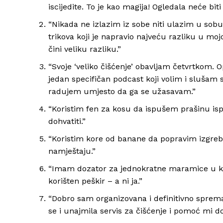
iscijedite. To je kao magija! Ogledala neće b
“Nikada ne izlazim iz sobe niti ulazim u sobu
trikova koji je napravio najveću razliku u mojoj
čini veliku razliku.”
“Svoje ‘veliko čišćenje’ obavljam četvrtkom
jedan specifičan podcast koji volim i slušam
radujem umjesto da ga se užasavam.”
“Koristim fen za kosu da ispušem prašinu is
dohvatiti.”
“Koristim kore od banane da popravim izgreb
namještaju.”
“Imam dozator za jednokratne maramice u kupat
korišten peškir – a ni ja.”
“Dobro sam organizovana i definitivno sprem
se i unajmila servis za čišćenje i pomoć mi do