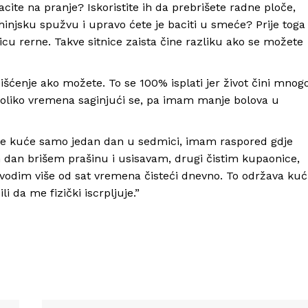
acite na pranje? Iskoristite ih da prebrišete radne ploče,
hinjsku spužvu i upravo ćete je baciti u smeće? Prije toga
dicu rerne. Takve sitnice zaista čine razliku ako se možete
čišćenje ako možete. To se 100% isplati jer život čini mnog
 toliko vremena saginjući se, pa imam manje bolova u
nje kuće samo jedan dan u sedmici, imam raspored gdje
n dan brišem prašinu i usisavam, drugi čistim kupaonice,
rovodim više od sat vremena čisteći dnevno. To održava ku
i da me fizički iscrpljuje.”