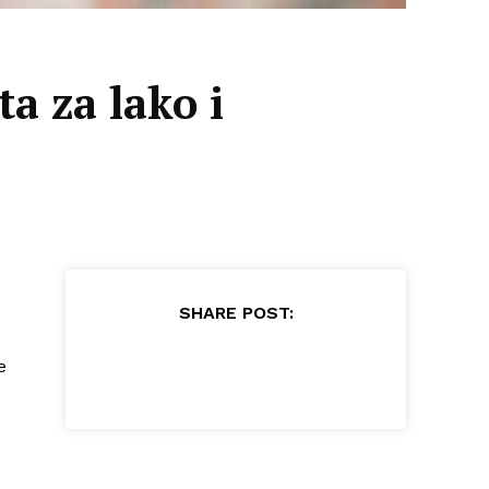
ta za lako i
SHARE POST:
e