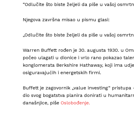
“Odlučite što biste željeli da piše u vašoj osmrtnic
Njegova završna misao u pismu glasi:
„Odlučite što biste željeli da piše u vašoj osmrtnic
Warren Buffett rođen je 30. augusta 1930. u Oma
počeo ulagati u dionice i vrlo rano pokazao talent
konglomerata Berkshire Hathaway, koji ima udj
osiguravajućih i energetskih firmi.
Buffett je zagovornik „value investing“ pristupa 
dio svog bogatstva planira donirati u humanitar
današnjice, piše
Oslobođenje.