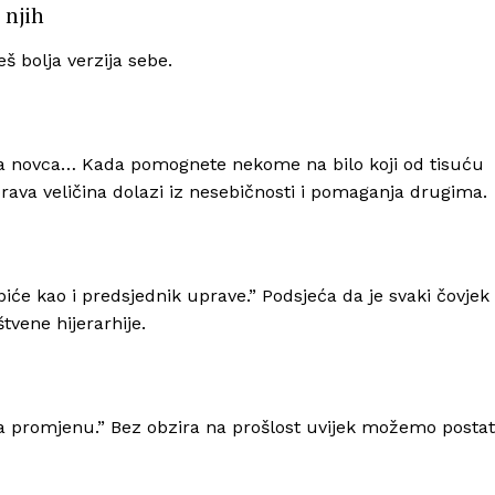
 njih
 bolja verzija sebe.​
ičina novca… Kada pomognete nekome na bilo koji od tisuću
rava veličina dolazi iz nesebičnosti i pomaganja drugima.​
iće kao i predsjednik uprave.” Podsjeća da je svaki čovjek
vene hijerarhije.​
 za promjenu.” Bez obzira na prošlost uvijek možemo postat