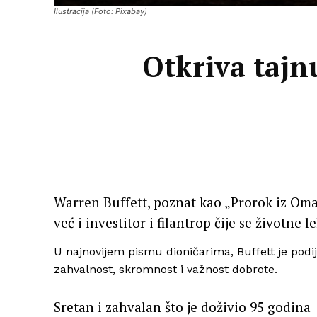
Ilustracija (Foto: Pixabay)
Otkriva tajn
Warren Buffett, poznat kao „Prorok iz Omah
već i investitor i filantrop čije se životne
U najnovijem pismu dioničarima, Buffett je podij
zahvalnost, skromnost i važnost dobrote.
Sretan i zahvalan što je doživio 95 godina