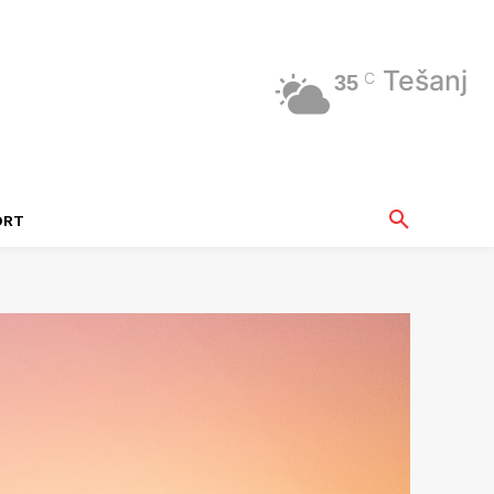
Tešanj
C
35
ORT