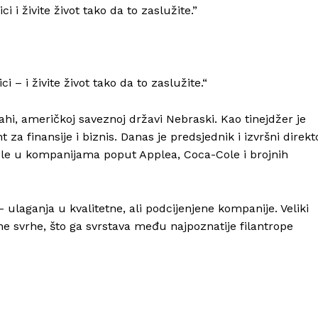
i i živite život tako da to zaslužite.”
i – i živite život tako da to zaslužite.“
hi, američkoj saveznoj državi Nebraski. Kao tinejdžer je
 za finansije i biznis. Danas je predsjednik i izvršni direkt
ele u kompanijama poput Applea, Coca-Cole i brojnih
– ulaganja u kvalitetne, ali podcijenjene kompanije. Veliki
ne svrhe, što ga svrstava među najpoznatije filantrope