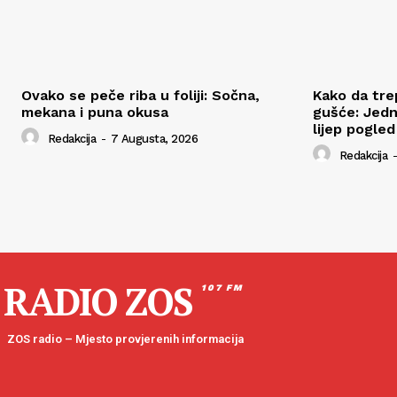
Ovako se peče riba u foliji: Sočna,
Kako da tre
mekana i puna okusa
gušće: Jedn
lijep pogled
Redakcija
-
7 Augusta, 2026
Redakcija
-
RADIO ZOS
107 FM
ZOS radio – Mjesto provjerenih informacija