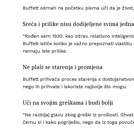
Buffett odmah na početku pisma uči da je život, 
Sreća i prilike nisu dodijeljene svima jedn
“Rođen sam 1930. kao zdrav, relativno inteligent
Buffett ističe koliko je važno prepoznati vlastitu 
nemaju iste prilike.​
Ne plaši se starenja i promjena
Buffett prihvaća proces starenja s dostojanstvom,
nego ih prihvate i iskoriste najbolje što mogu.​
Uči na svojim greškama i budi bolji
“Ne razbijaj glavu zbog greški iz prošlosti. Shvati
čemu si i kako pogriješio, nego da iz toga povuče